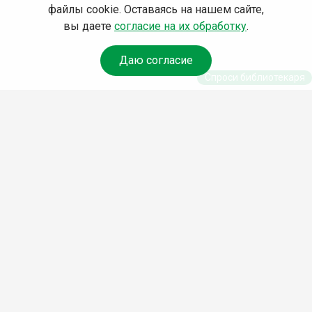
файлы cookie. Оставаясь на нашем сайте,
вы даете
согласие на их обработку
.
Даю согласие
Спроси библиотекаря
© Муниципальное бюджетное учреждение культуры
Ангарского городского округа «Централизованная
библиотечная система» (МБУК «ЦБС»), 2026
Адрес
: 665841, Иркутская обл., г. Ангарск, 17 микрорайон,
дом 4
Телефоны
:
+7 (3955) 55‑10‑22, 55‑09‑61, 55‑09‑69
Факс
:
+7 (3955) 55‑47‑19
Электронная почта
:
cbs-angarsk@yandex.ru