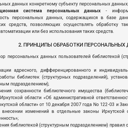
ьных данных конкретному субъекту персональных данных
ционная система персональных данных
- информа
ность персональных данных, содержащихся в базе дан
ских средств, позволяющих осуществлять обработку т
автоматизации или без использования таких средств.
2. ПРИНЦИПЫ ОБРАБОТКИ ПЕРСОНАЛЬНЫХ
Сбор персональных данных пользователей библиотекой (с
изации адресного, дифференцированного и индивидуал
аботы библиотек (структурных подразделений), устано
рным подразделением);
чения сохранности библиотечного имущества (библиот
Иркутской области «Об административной ответственнос
ркутской области» от 10 декабря 2007 года No 122-03 и За
О внесении изменений в отдельные законы Иркутской 
енность»;
ения библиотекой (структурным подразделением) правил ока