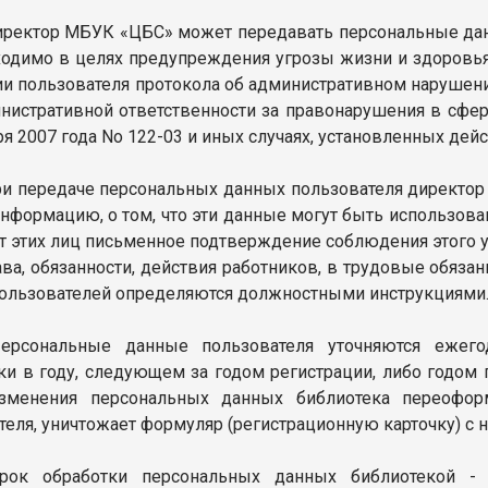
Директор МБУК «ЦБС» может передавать персональные дан
ходимо в целях предупреждения угрозы жизни и здоровья 
и пользователя протокола об административном нарушени
нистративной ответственности за правонарушения в сфер
ря 2007 года No 122-03 и иных случаях, установленных де
При передаче персональных данных пользователя директ
нформацию, о том, что эти данные могут быть использова
от этих лиц письменное подтверждение соблюдения этого у
ва, обязанности, действия работников, в трудовые обяза
ользователей определяются должностными инструкциями
Персональные данные пользователя уточняются ежег
ки в году, следующем за годом регистрации, либо годом
изменения персональных данных библиотека переоформ
теля, уничтожает формуляр (регистрационную карточку) с
Срок обработки персональных данных библиотекой -