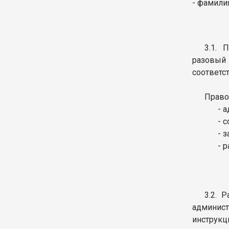
- фамилия
3.1. 
разовый 
соответс
Право
- 
- 
- 
- 
3.2. 
админист
инструкц