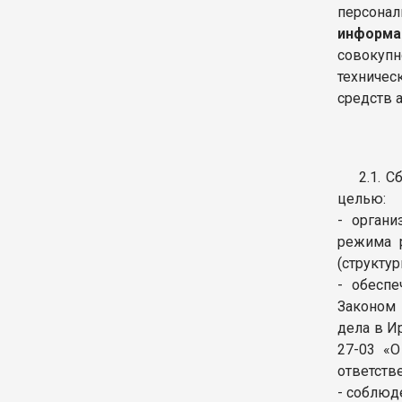
персонал
информа
совокуп
техниче
средств 
2.1. 
целью:
- орган
режима р
(структу
- обеспе
Законом 
дела в И
27-03 «
ответств
- соблюд