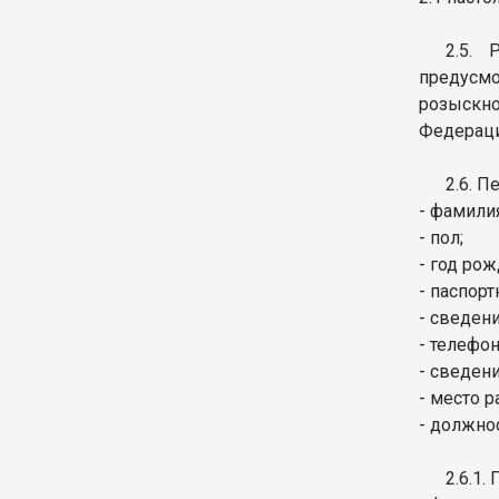
2.5. 
предусм
розыскно
Федераци
2.6. 
- фамилия
- пол;
- год рож
- паспорт
- сведен
- телефон
- сведени
- место 
- должно
2.6.1