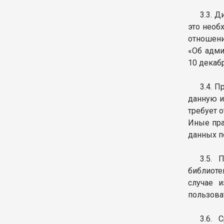
3.3. 
это необ
отношени
«Об адми
10 декаб
3.4. 
данную и
требует 
Иные пра
данных п
3.5. 
библиоте
случае 
пользова
3.6. 