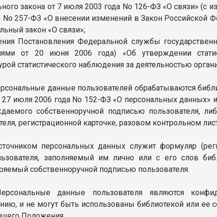
ного закона от 7 июля 2003 года No 126-ФЗ «О связи» (с 
а No 257-ФЗ «О внесении изменений в Закон Российской 
льный закон «О связи»;
ения Постановления Федеральной службы государственно
иями от 20 июня 2006 года) «Об утверждении статис
урой статистического наблюдения за деятельностью органи
Персональные данные пользователей обрабатываются библио
т 27 июля 2006 года No 152-ФЗ «О персональных данных» и
даемого собственноручной подписью пользователя, либ
теля, регистрационной карточке, разовом контрольном лис
Источником персональных данных служит формуляр (рег
льзователя, заполняемый им лично или с его слов би
ряемый собственноручной подписью пользователя.
Персональные данные пользователя являются конфи
нию, и не могут быть использованы библиотекой или ее с
оящего Положения.