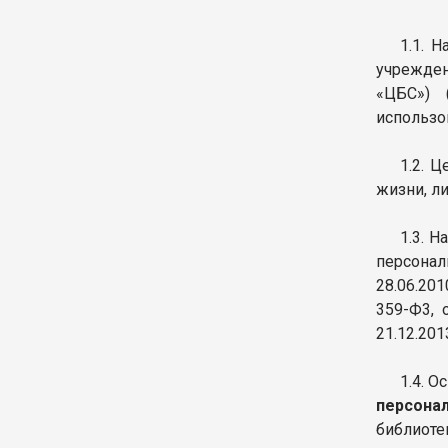
1.1. 
учрежден
«ЦБС») 
использо
1.2. 
жизни, л
1.3. 
персонал
28.06.201
359-Ф3, 
21.12.201
1.4. 
персона
библиоте