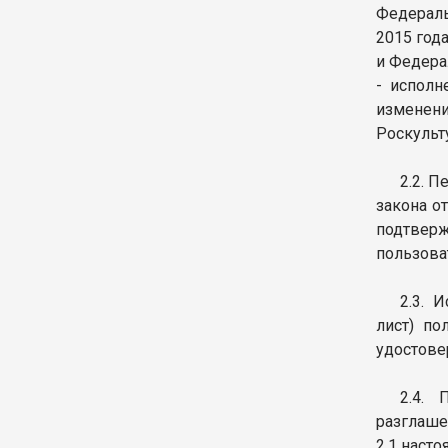
Федераль
2015 год
и Федера
- исполн
изменен
Роскульт
2.2. 
закона о
подтверж
пользова
2.3. 
лист) по
удостове
2.4. 
разглаше
2.1 наст