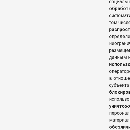
социальн
обработ
системат
том числ
распрос
определ
неограни
размеще
данным к
использ
оператор
в отноше
субъекта
блокиро
использо
уничтож
персонал
материал
обезлич