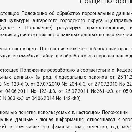
1. ОБЩИЕ ПОЛОЖЕН
Настоящее Положение об обработке персональных данны
ия культуры Ангарского городского округа «Централиз
(далее - Положение) регулирует правоотношения, 
вания и уничтожения персональных данных пользователе
Целью настоящего Положения является соблюдение прав 
ичную и семейную тайну при обработке его персональных 
Настоящее Положение разработано в соответствии с Федер
ьных данных» (в ред. Федеральных законов от 25.11.2
0 No 123-ФЭ, от 27.07.2010 No 204-ФЗ, от 27.07.2010 No 22
от 04.06.2011 No 123-Ф3, от 25.07.2011 No261-ФЗ, от 05.
3 N ЗбЗ-ФЗ, от 04.06.2014 No 142-ФЗ).
Основные понятия, используемые в настоящем Положении:
льные данные
- любая информация, относящаяся к опр
ки), в том числе его фамилия, имя, отчество, год, мес