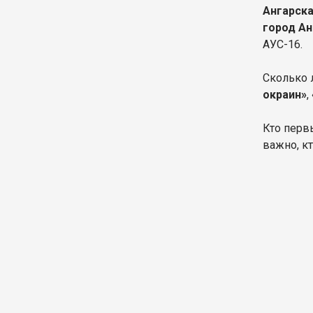
Ангарска
город Ан
АУС-16.
Сколько 
окраин»
,
Кто перв
важно, к