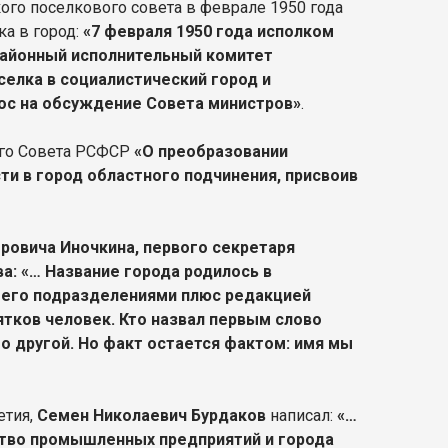
кого поселкового совета в феврале 1950 года
ка в город:
«7 февраля 1950 года исполком
районный исполнительный комитет
елка в социалистический город и
рос на обсуждение Совета министров»
.
ого Совета РСФСР
«О преобразовании
ти в город областного подчинения, присвоив
ровича Иночкина, первого секретаря
а: «… Название города родилось в
с его подразделениями плюс редакцией
тков человек. Кто назвал первым слово
то другой. Но факт остается фактом: имя мы
етия,
Семен Николаевич Бурдаков
написал:
«…
ьство промышленных предприятий и города