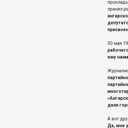
проклады
принял р
ангарско
депутато
присвоен
30 мая 1
рабочего
ему наим
Журнали
партийно
партийно
многотир
«Ангарск
дали гор
А вот дру
Да, мне 