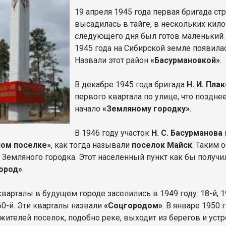
19 апреля 1945 года первая бригада с
высадилась в тайге, в нескольких кило
следующего дня был готов маленький
1945 года на Сибирской земле появила
Назвали этот район
«Басурмановкой»
.
В декабре 1945 года бригада
Н. И. Пла
первого квартала по улице, что поздне
начало
«Земляному городку»
.
В 1946 году участок
Н. С. Басурманова
ном поселке»
, как тогда называли
поселок Майск
. Таким 
и Земляного городка. Этот населенный пункт как бы получи
ород»
.
арталы в будущем городе заселились в 1949 году: 18-й, 19-й
 60-й. Эти кварталы назвали
«Соцгородом»
. В январе 1950
 жителей поселок, подобно реке, выходит из берегов и уст