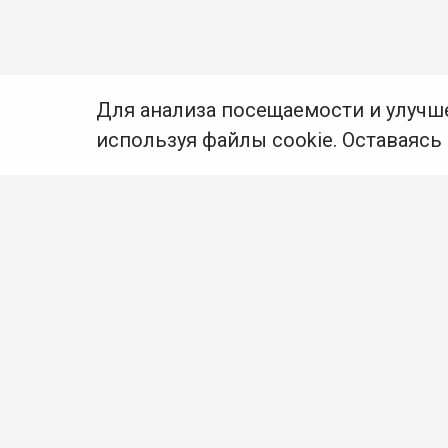
Для анализа посещаемости и улучш
используя файлы cookie. Оставаясь
© Муниципальное бюджетное учреждение культуры
Ангарского городского округа «Централизованная
библиотечная система» (МБУК «ЦБС»), 2026
Адрес
: 665841, Иркутская обл., г. Ангарск,
17 микрорайон, дом 4
Телефоны
:
+7 (3955) 55‑10‑22, 55‑09‑61, 55‑09‑69
Факс
:
+7 (3955) 55‑47‑19