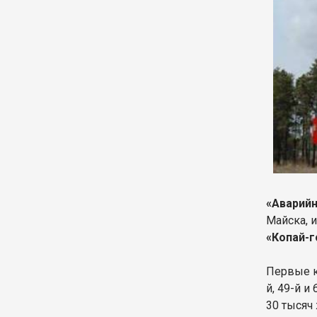
«Аварий
Майска, 
«Копай-г
Первые кв
й, 49-й и
30 тысяч