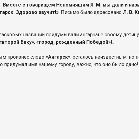
. Вместе с товарищем Непомнящим Я. М. мы дали и назв
гарск. Здорово звучит!»
. Письмо было адресовано
Л. В. 
ласковых названий придумывали ангарчане своему детищ
«второй Баку»
,
«город, рожденный Победой»
!..
ым произнес слово
«Ангарск»
, осталось неизвестным, но 
то придумал имя нашему городу, важно, что оно было дано!