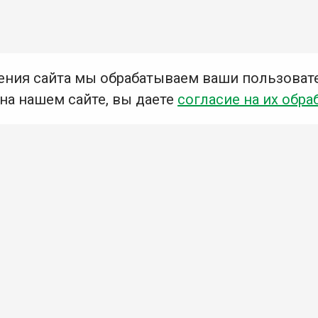
ения сайта мы обрабатываем ваши пользоват
 на нашем сайте, вы даете
согласие на их обра
Мы в социальных сетях –
#Библиотеки_Ангарска
У
К
Н
Приглашаем Вас в наши библиотеки!
Добавьте отзыв
Примите участие в опросе
Ознакомьтесь с политикой конфиденциальности