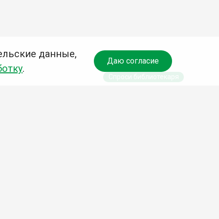
ельские данные,
Даю согласие
ботку
.
Спроси библиотекаря
чредитель:
омитет по культуре и молодежной политике АГО
езависимая оценка качества библиотечных услуг
Разработка сайта:
Деловой сайт