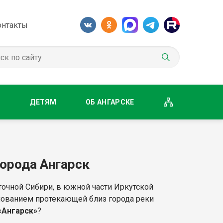
онтакты
М
ДЕТЯМ
ОБ АНГАРСКЕ
орода Ангарск
точной Сибири, в южной части Иркутской
енованием протекающей близ города реки
«Ангарск»
?