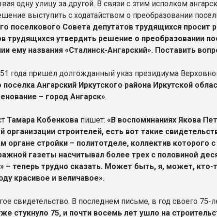
вая одну улицу за другой. В связи с этим исполком ангарс
ешение выступить с ходатайством о преобразовании посел
го поселкового Совета депутатов трудящихся просит 
в трудящихся утвердить решение о преобразовании пос
ии ему названия «Сталинск-Ангарский». Поставить воп
951 года пришел долгожданный указ президиума Верховн
 поселка Ангарский Иркутского района Иркутской облас
енование – город Ангарск»
.
ст
Тамара Кобенкова
пишет:
«В воспоминаниях Якова Пет
й организации строителей, есть вот такие свидетельств
м органе стройки – политотделе, коллектив которого 
ажной газеты насчитывал более трех с половиной деся
» – теперь трудно сказать. Может быть, я, может, кто-
оду красивое и величавое»
.
гое свидетельство. В последнем письме, в год своего 75-л
уже стукнуло 75, и почти восемь лет ушло на строител