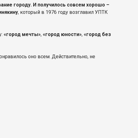
ание городу. И получилось совсем хорошо –
Кинякину
, который в 1976 году возглавил УПТК
у:
«город мечты»
,
«город юности»
,
«город без
понравилось оно всем. Действительно, не