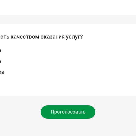
сть качеством оказания услуг?
а
а
ов
Проголосовать