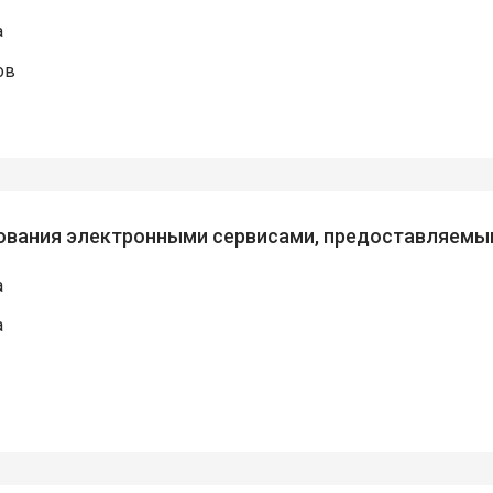
а
ов
ьзования электронными сервисами, предоставляем
а
а