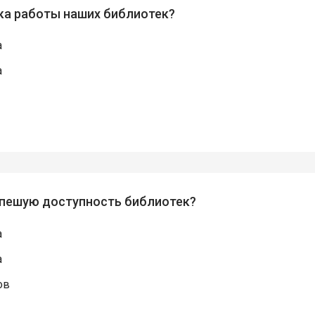
ика работы наших библиотек?
а
а
и пешую доступность библиотек?
а
а
ов