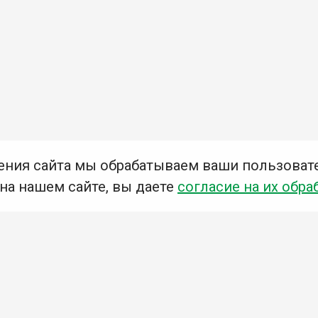
ения сайта мы обрабатываем ваши пользоват
 на нашем сайте, вы даете
согласие на их обра
Мы в социальных сетях –
#Библиотеки_Ангарска
У
К