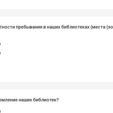
тности пребывания в наших библиотеках (места (зо
а
а
ормление наших библиотек?
а