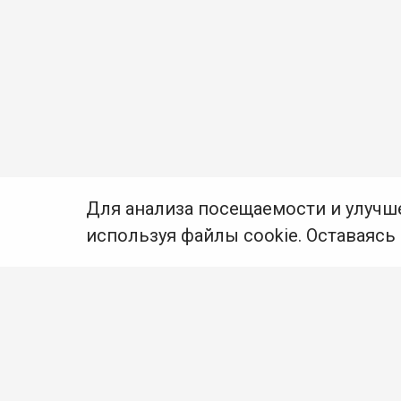
Для анализа посещаемости и улучш
используя файлы cookie. Оставаясь
© Муниципальное бюджетное учреждение культуры
Ангарского городского округа «Централизованная
библиотечная система» (МБУК «ЦБС»), 2026