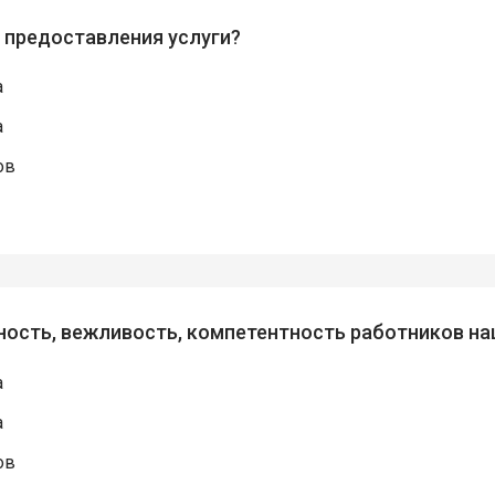
я предоставления услуги?
а
а
ов
ность, вежливость, компетентность работников н
а
а
ов