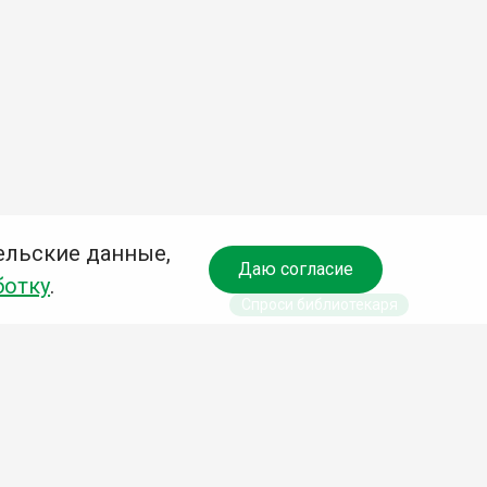
ельские данные,
Даю согласие
ботку
.
Спроси библиотекаря
чредитель:
омитет по культуре и молодежной политике АГО