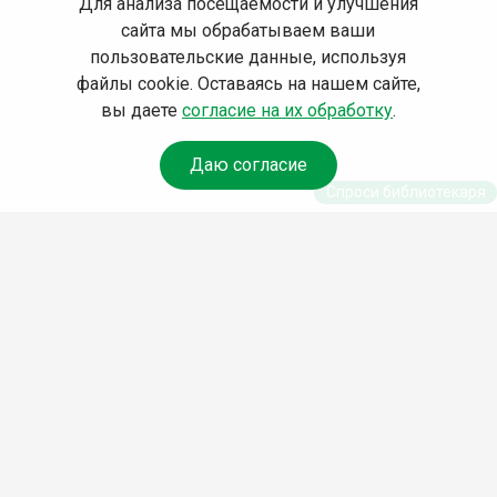
Для анализа посещаемости и улучшения
сайта мы обрабатываем ваши
пользовательские данные, используя
файлы cookie. Оставаясь на нашем сайте,
вы даете
согласие на их обработку
.
Даю согласие
Спроси библиотекаря
© Муниципальное бюджетное учреждение культуры
Ангарского городского округа «Централизованная
библиотечная система» (МБУК «ЦБС»), 2026
Адрес
: 665841, Иркутская обл., г. Ангарск, 17 микрорайон,
дом 4
Телефоны
:
+7 (3955) 55‑10‑22, 55‑09‑61, 55‑09‑69
Факс
:
+7 (3955) 55‑47‑19