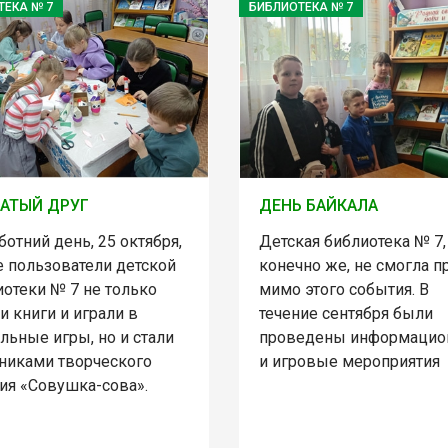
ТЕКА № 7
БИБЛИОТЕКА № 7
АТЫЙ ДРУГ
ДЕНЬ БАЙКАЛА
ботний день, 25 октября,
Детская библиотека № 7,
 пользователи детской
конечно же, не смогла п
иотеки № 7 не только
мимо этого события. В
и книги и играли в
течение сентября были
льные игры, но и стали
проведены информаци
тниками творческого
и игровые мероприятия
тия «Совушка-сова».