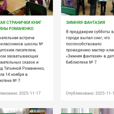
АЯ СТРАНИЧКИ КНИГ
ЗИМНЯЯ ФАНТАЗИЯ
ЯНЫ РОМАНЕНКО
В преддверии субботы в
кательная встреча
городе выпал снег, что
оклассников школы №
поспособствовало
детским писателем,
проведению мастер-кла
ром захватывающих
«Зимняя фантазия» в де
авательных сказок и
библиотеке № 7.
нд Татьяной Романенко,
ла 14 ноября в
отеке № 7.
ликовано: 2025-11-17
Опубликовано: 2025-11-