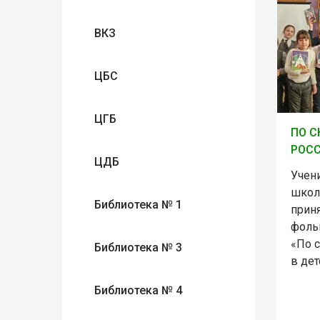
ВКЗ
ЦБС
ЦГБ
ПО С
РОС
ЦДБ
Учен
школ
Библиотека № 1
приня
фоль
«По 
Библиотека № 3
в дет
Библиотека № 4