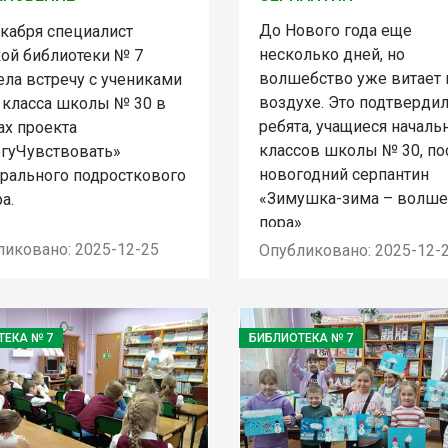
До Нового года еще
екабря специалист
несколько дней, но
кой библиотеки № 7
волшебство уже витает 
ела встречу с учениками
воздухе. Это подтверди
» класса школы № 30 в
ребята, учащиеся началь
ах проекта
классов школы № 30, по
гуЧувствовать»
новогодний серпантин
рального подросткового
«Зимушка-зима – волше
а.
пора».
ликовано: 2025-12-25
Опубликовано: 2025-12-
ТЕКА № 7
БИБЛИОТЕКА № 7