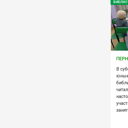
БИБЛИО
ПЕРН
В суб
юные
библ
читал
насто
учас
заня