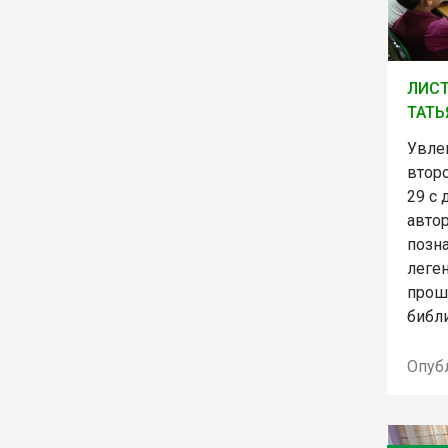
ЛИСТ
ТАТЬ
Увле
втор
29 с 
авто
позн
леге
прош
библи
Опуб