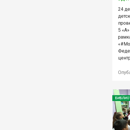
24 д
детс
пров
5 «А
рамк
«#Мо
Феде
центр
Опуб
БИБЛИО