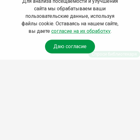
Для анализа посещаемости и улучшения
сайта мы обрабатываем ваши
пользовательские данные, используя
файлы cookie. Оставаясь на нашем сайте,
вы даете
согласие на их обработку
.
Даю согласие
Спроси библиотекаря
© Муниципальное бюджетное учреждение культуры
Ангарского городского округа «Централизованная
библиотечная система» (МБУК «ЦБС»), 2026
Адрес
: 665841, Иркутская обл., г. Ангарск, 17 микрорайон,
дом 4
Телефоны
:
+7 (3955) 55‑10‑22, 55‑09‑61, 55‑09‑69
Факс
:
+7 (3955) 55‑47‑19