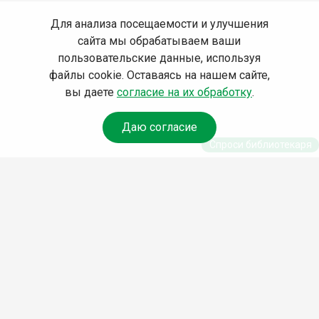
Для анализа посещаемости и улучшения
сайта мы обрабатываем ваши
пользовательские данные, используя
файлы cookie. Оставаясь на нашем сайте,
вы даете
согласие на их обработку
.
Даю согласие
Спроси библиотекаря
© Муниципальное бюджетное учреждение культуры
Ангарского городского округа «Централизованная
библиотечная система» (МБУК «ЦБС»), 2026
Адрес
: 665841, Иркутская обл., г. Ангарск, 17 микрорайон,
дом 4
Телефоны
:
+7 (3955) 55‑10‑22, 55‑09‑61, 55‑09‑69