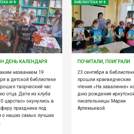
ТЕКА № 8
БИБЛИОТЕКА № 8
Н ДЕНЬ КАЛЕНДАРЯ
ПОЧИТАЛИ, ПОИГРАЛИ
таким названием 19
23 сентября в библиотек
ря в детской библиотеке
прошли краеведческие
прошел творческий час
чтения «На завалинке» к
ю отца. Дети из клуба
дню рождения иркутско
0 царство» окунулись в
писательницы Марии
сферу праздника под
Артемьевой.
и о наших самых лучших
.