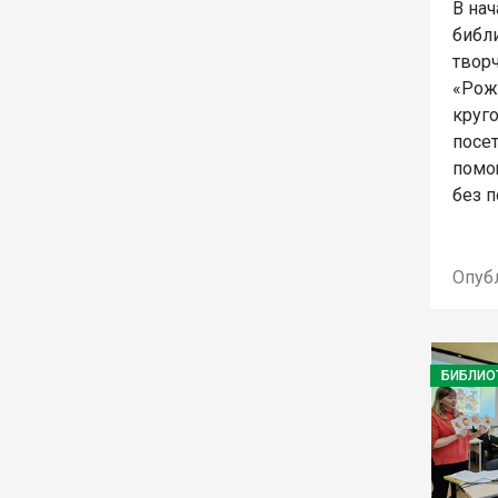
В нач
библ
твор
«Рож
круг
посет
помо
без п
Опуб
БИБЛИО