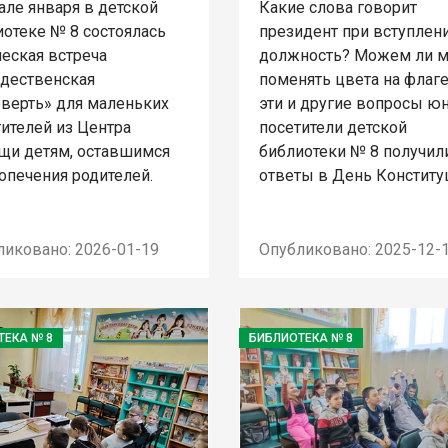
але января в детской
Какие слова говорит
иотеке № 8 состоялась
президент при вступлен
ческая встреча
должность? Можем ли 
дественская
поменять цвета на флаге
оверть» для маленьких
эти и другие вопросы ю
ителей из Центра
посетители детской
щи детям, оставшимся
библиотеки № 8 получил
опечения родителей.
ответы в День Конститу
ликовано: 2026-01-19
Опубликовано: 2025-12-
ТЕКА № 8
БИБЛИОТЕКА № 8