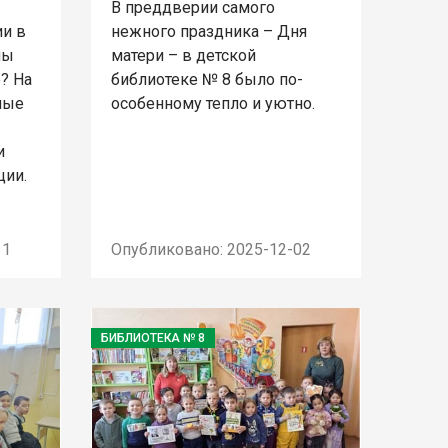
В преддверии самого
ии в
нежного праздника – Дня
мы
матери – в детской
? На
библиотеке № 8 было по-
ные
особенному тепло и уютно.
и
ции.
11
Опубликовано: 2025-12-02
БИБЛИОТЕКА № 8