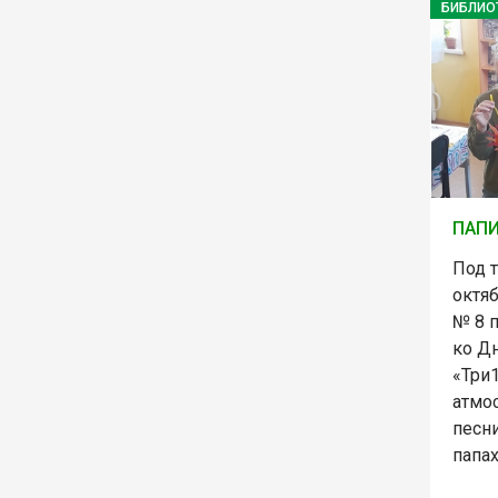
БИБЛИО
ПАПИ
Под 
октяб
№ 8 
ко Дн
«Три1
атмо
песн
папах