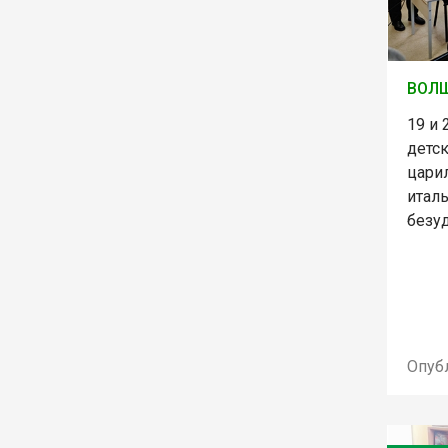
ВОЛШ
19 и 
детс
цари
италь
безу
Опуб