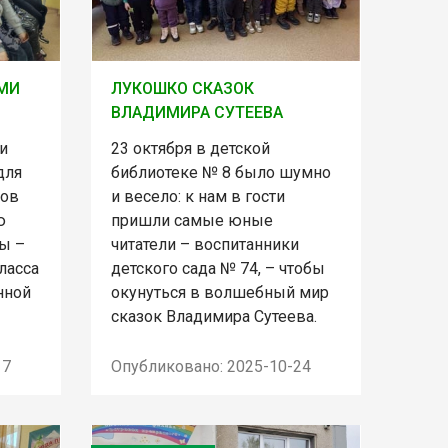
МИ
ЛУКОШКО СКАЗОК
ВЛАДИМИРА СУТЕЕВА
и
23 октября в детской
для
библиотеке № 8 было шумно
сов
и весело: к нам в гости
ю
пришли самые юные
ты –
читатели – воспитанники
ласса
детского сада № 74, – чтобы
нной
окунуться в волшебный мир
сказок Владимира Сутеева.
17
Опубликовано: 2025-10-24