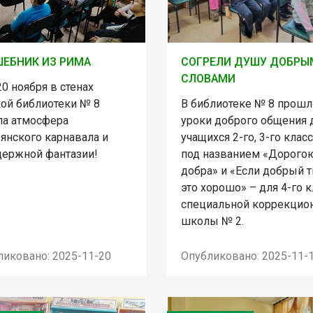
ЕБНИК ИЗ РИМА
СОГРЕЛИ ДУШУ ДОБРЫ
СЛОВАМИ
20 ноября в стенах
кой библиотеки № 8
В библиотеке № 8 прошл
ла атмосфера
уроки доброго общения 
янского карнавала и
учащихся 2-го, 3-го клас
держной фантазии!
под названием «Дорого
добра» и «Если добрый 
это хорошо» – для 4-го к
специальной коррекцио
школы № 2.
ликовано: 2025-11-20
Опубликовано: 2025-11-