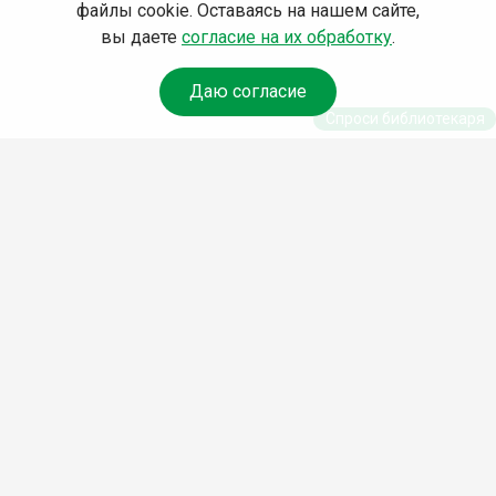
файлы cookie. Оставаясь на нашем сайте,
вы даете
согласие на их обработку
.
Даю согласие
Спроси библиотекаря
© Муниципальное бюджетное учреждение культуры
Ангарского городского округа «Централизованная
библиотечная система» (МБУК «ЦБС»), 2026
Адрес
: 665841, Иркутская обл., г. Ангарск, 17 микрорайон,
дом 4
Телефоны
:
+7 (3955) 55‑10‑22, 55‑09‑61, 55‑09‑69
Факс
:
+7 (3955) 55‑47‑19
Электронная почта
:
cbs-angarsk@yandex.ru