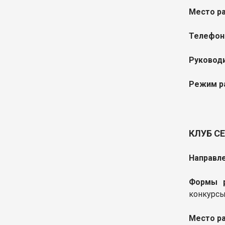
Место р
Телефон
Руководи
Режим р
КЛУБ С
Направле
Формы р
конкурсы
Место р