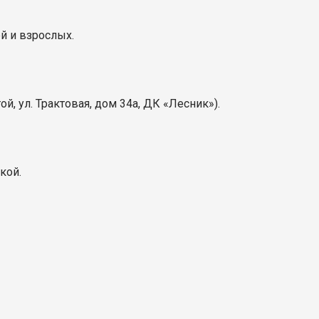
й и взрослых.
й, ул. Трактовая, дом 34а, ДК «Лесник»).
кой.