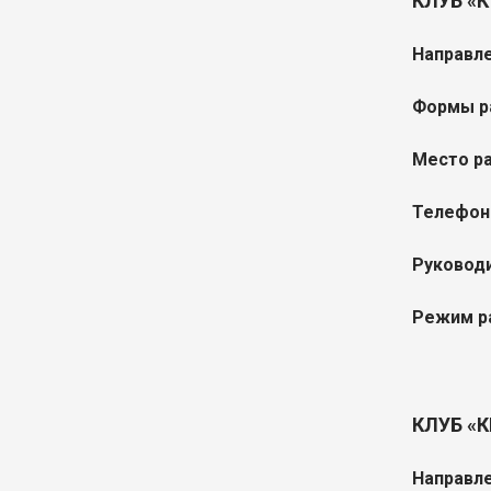
КЛУБ «
Направле
Формы р
Место р
Телефон
Руководи
Режим р
КЛУБ «
Направле