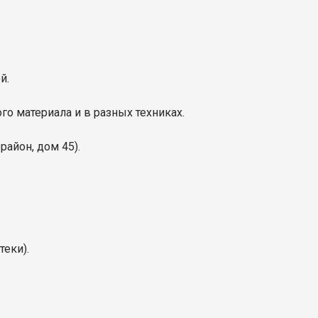
й.
го материала и в разных техниках.
орайон, дом 45
).
теки).