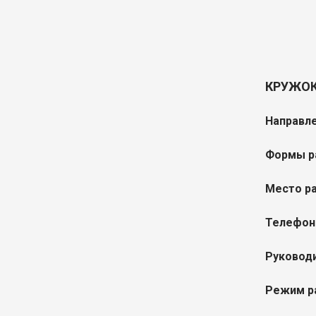
КРУЖОК
Направле
Формы р
Место р
Телефон
Руковод
Режим р