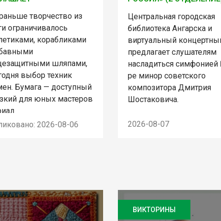
 раньше творчество из
Центральная городская
ги ограничивалось
библиотека Ангарска и
летиками, корабликами
виртуальный концертны
абавными
предлагает слушателям
цезащитными шляпами,
насладиться симфонией
годня выбор техник
ре минор советского
мен. Бумага — доступный
композитора Дмитрия
изкий для юных мастеров
Шостаковича.
риал
2026-08-07
ликовано: 2026-08-06
ВИКТОРИНЫ