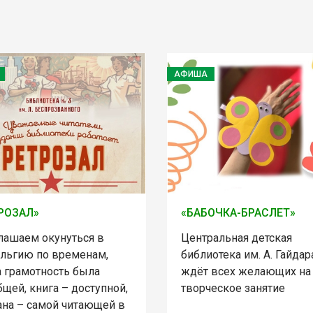
АФИША
РОЗАЛ»
«БАБОЧКА-БРАСЛЕТ»
лашаем окунуться в
Центральная детская
альгию по временам,
библиотека им. А. Гайдар
а грамотность была
ждёт всех желающих на
щей, книга – доступной,
творческое занятие
ана – самой читающей в