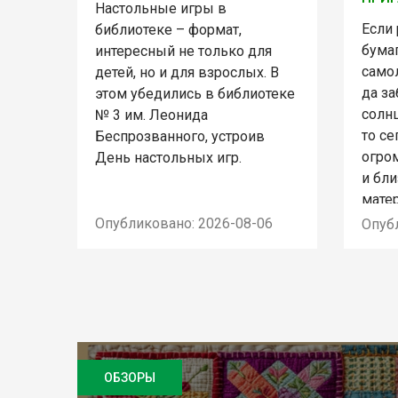
Настольные игры в
Если
библиотеке – формат,
бума
интересный не только для
само
детей, но и для взрослых. В
да з
этом убедились в библиотеке
солн
№ 3 им. Леонида
то се
Беспрозванного, устроив
огро
День настольных игр.
и бл
мате
Опубликовано: 2026-08-06
Опуб
ОБЗОРЫ