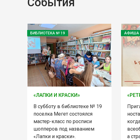
События
БИБЛИОТЕКА № 19
АФИША
«ЛАПКИ И КРАСКИ»
«РЕТ
В субботу в библиотеке № 19
Приг
поселка Мегет состоялся
ност
мастер-класс по росписи
когд
шопперов под названием
всеоб
«Лапки и краски».
а стр