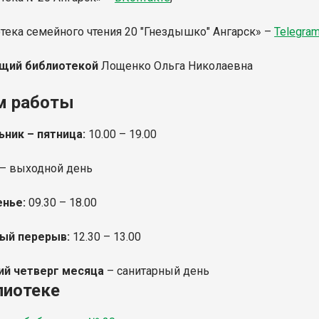
отека семейного чтения 20 "Гнездышко" Ангарск» –
Telegra
щий библиотекой
Лощенко Ольга Николаевна
м работы
ник – пятница:
10.00 – 19.00
– выходной день
енье:
09.30 – 18.00
ый перерыв:
12.30
– 13.00
ий четверг месяца
– санитарный день
лиотеке