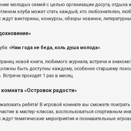
ние молодых семей с целью организации досуга, отдыха 
Членом клуба может стать каждый, кто любознателен, лю
с ждут викторины, конкурсы, обзоры новинок, литературные
дохновение»
уба:
«Нам года не беда, коль душа молода»
.
траниц новой книги, любимого журнала, встречи и знаком
должны быть доступны каждому, особенно старшему покол
. Встречи проходят 1 раз в месяц.
 комната «Островок радости»
жаловать ребята! В игровой комнате вы сможете поиграть 
участие в мастер-классах, воспользоваться спортивным инв
с ждут тематические мероприятия и познавательные игро