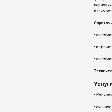
периодич
взаимоот
Справочн
• система
• алфавит
•
система
​Техниче
Услуг
• Копиро
• сканиро