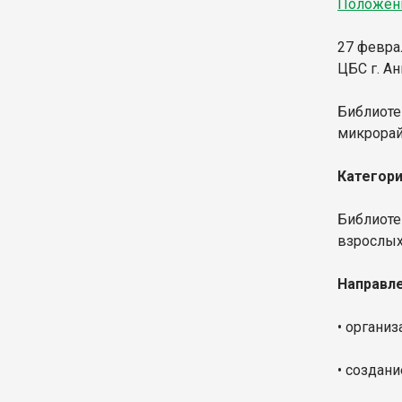
Положени
27 февра
ЦБС г. А
Библиоте
микрорай
Категори
Библиоте
взрослых
Направле
• организ
• создан