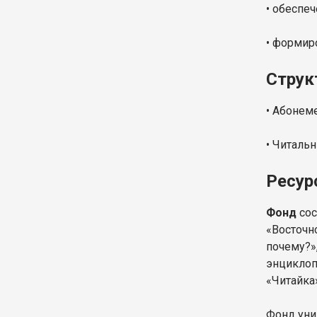
• обеспе
• формир
Струк
• Абонем
• Читаль
Ресур
Фонд
сос
«Восточн
почему?»,
энциклоп
«Читайка»
Фонд уни