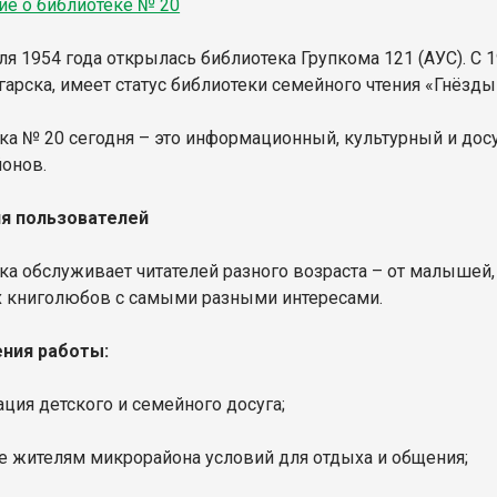
е о библиотеке № 20
ля 1954 года открылась библиотека Групкома 121 (АУС). С 
нгарска, имеет статус библиотеки семейного чтения «Гнёзд
ка № 20 сегодня – это информационный, культурный и досу
онов.
я пользователей
ка обслуживает читателей разного возраста – от малышей
 книголюбов с самыми разными интересами.
ния работы:
ация детского и семейного досуга;
ие жителям микрорайона условий для отдыха и общения;