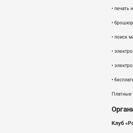
• печать 
• брошюр
• поиск м
• электр
• электр
• бесплат
Платные 
Орган
Клуб «Р