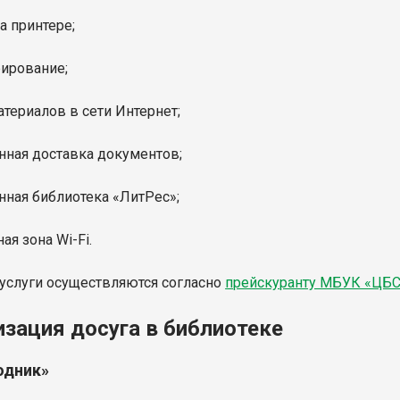
на принтере;
ирование;
атериалов в сети Интернет;
онная доставка документов;
онная библиотека «ЛитРес»;
ная зона Wi-Fi.
услуги осуществляются согласно
прейскуранту МБУК «ЦБ
изация досуга в библиотеке
одник»