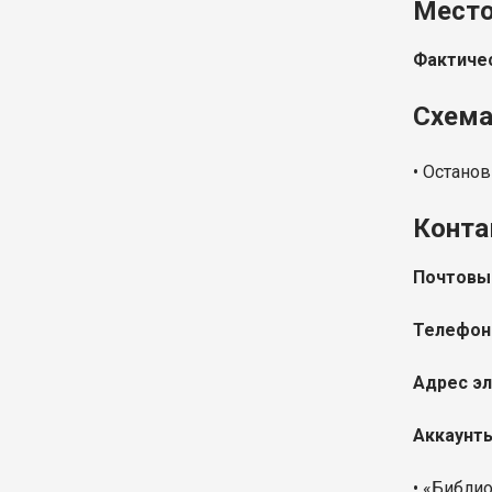
Место
Фактичес
Схема
• Останов
Конта
Почтовы
Телефон
Адрес эл
Аккаунты
• «Библи