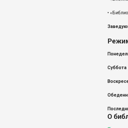
• «Библи
Заведую
Режи
Понедель
Суббота
Воскрес
Обеденн
Последн
О биб