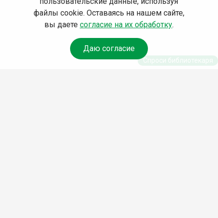
пользовательские данные, используя
файлы cookie. Оставаясь на нашем сайте,
вы даете
согласие на их обработку
.
Даю согласие
Спроси библиотекаря
© Муниципальное бюджетное учреждение культуры
Ангарского городского округа «Централизованная
библиотечная система» (МБУК «ЦБС»), 2026
Адрес
: 665841, Иркутская обл., г. Ангарск, 17 микрорайон,
дом 4
Телефоны
:
+7 (3955) 55‑10‑22, 55‑09‑61, 55‑09‑69
Факс
:
+7 (3955) 55‑47‑19
Электронная почта
:
cbs-angarsk@yandex.ru