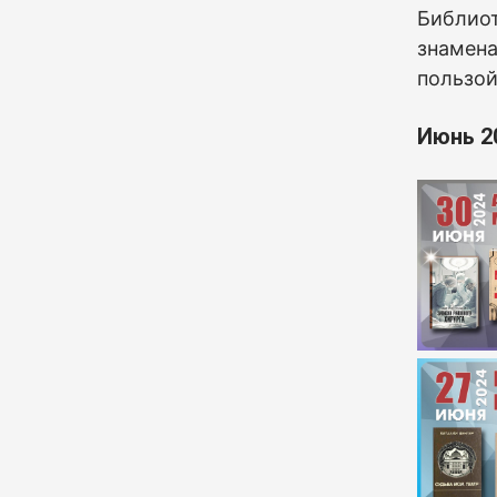
Б
иблиот
знамена
пользой
Июнь 2