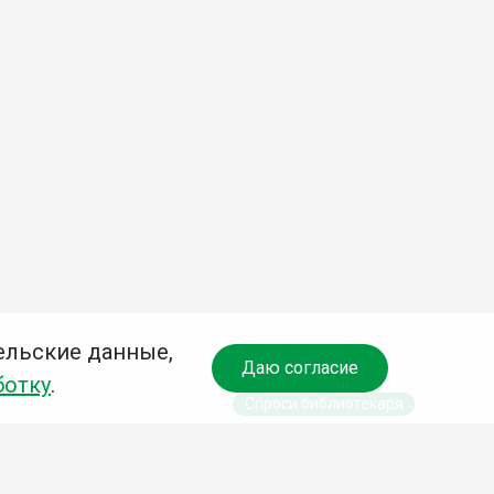
ельские данные,
Даю согласие
ботку
.
Спроси библиотекаря