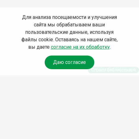
Для анализа посещаемости и улучшения
сайта мы обрабатываем ваши
пользовательские данные, используя
файлы cookie. Оставаясь на нашем сайте,
вы даете
согласие на их обработку
.
Даю согласие
Спроси библиотекаря
© Муниципальное бюджетное учреждение культуры
Ангарского городского округа «Централизованная
библиотечная система» (МБУК «ЦБС»), 2026
Адрес
: 665841, Иркутская обл., г. Ангарск, 17 микрорайон,
дом 4