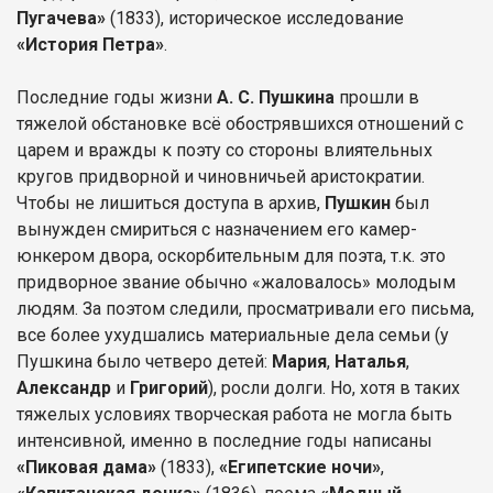
Пугачева»
(1833), историческое исследование
«История Петра»
.
Последние годы жизни
А. С. Пушкина
прошли в
тяжелой обстановке всё обострявшихся отношений с
царем и вражды к поэту со стороны влиятельных
кругов придворной и чиновничьей аристократии.
Чтобы не лишиться доступа в архив,
Пушкин
был
вынужден смириться с назначением его камер-
юнкером двора, оскорбительным для поэта, т.к. это
придворное звание обычно «жаловалось» молодым
людям. За поэтом следили, просматривали его письма,
все более ухудшались материальные дела семьи (у
Пушкина было четверо детей:
Мария
,
Наталья
,
Александр
и
Григорий
), росли долги. Но, хотя в таких
тяжелых условиях творческая работа не могла быть
интенсивной, именно в последние годы написаны
«Пиковая дама»
(1833),
«Египетские ночи»
,