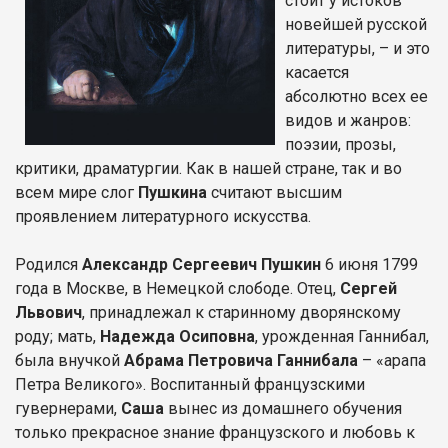
стоит у истоков
новейшей русской
литературы, – и это
касается
абсолютно всех ее
видов и жанров:
поэзии, прозы,
критики, драматургии. Как в нашей стране, так и во
всем мире слог
Пушкина
считают высшим
проявлением литературного искусства.
Родился
Александр Сергеевич Пушкин
6 июня 1799
года в Москве, в Немецкой слободе. Отец,
Сергей
Львович
, принадлежал к старинному дворянскому
роду; мать,
Надежда Осиповна
, урожденная Ганнибал,
была внучкой
Абрама Петровича Ганнибала
– «арапа
Петра Великого». Воспитанный французскими
гувернерами,
Саша
вынес из домашнего обучения
только прекрасное знание французского и любовь к