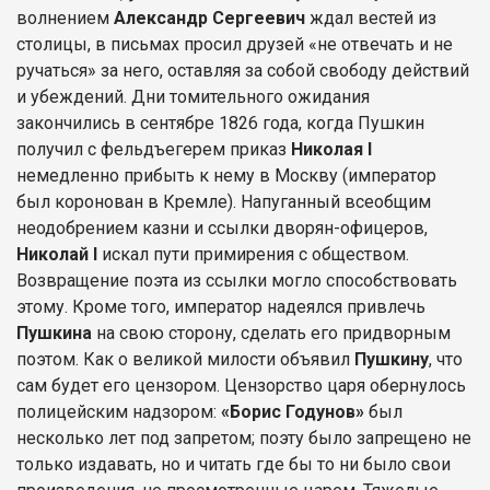
волнением
Александр Сергеевич
ждал вестей из
столицы, в письмах просил друзей «не отвечать и не
ручаться» за него, оставляя за собой свободу действий
и убеждений. Дни томительного ожидания
закончились в сентябре 1826 года, когда Пушкин
получил с фельдъегерем приказ
Николая I
немедленно прибыть к нему в Москву (император
был коронован в Кремле). Напуганный всеобщим
неодобрением казни и ссылки дворян-офицеров,
Николай I
искал пути примирения с обществом.
Возвращение поэта из ссылки могло способствовать
этому. Кроме того, император надеялся привлечь
Пушкина
на свою сторону, сделать его придворным
поэтом. Как о великой милости объявил
Пушкину
, что
сам будет его цензором. Цензорство царя обернулось
полицейским надзором:
«Борис Годунов»
был
несколько лет под запретом; поэту было запрещено не
только издавать, но и читать где бы то ни было свои