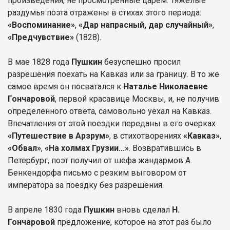
произведения, не просмотренные царем. Тяжелые
раздумья поэта отражены в стихах этого периода:
«Воспоминание»
,
«Дар напрасный, дар случайный»
,
«Предчувствие»
(1828).
В мае 1828 года
Пушкин
безуспешно просил
разрешения поехать на Кавказ или за границу. В то же
самое время он посватался к
Наталье Николаевне
Гончаровой
, первой красавице Москвы, и, не получив
определенного ответа, самовольно уехал на Кавказ.
Впечатления от этой поездки переданы в его очерках
«Путешествие в Арзрум»
, в стихотворениях
«Кавказ»
,
«Обвал»
,
«На холмах Грузии...»
. Возвратившись в
Петербург, поэт получил от шефа жандармов А.
Бенкендорфа письмо с резким выговором от
императора за поездку без разрешения.
В апреле 1830 года
Пушкин
вновь сделал
Н.
Гончаровой
предложение, которое на этот раз было