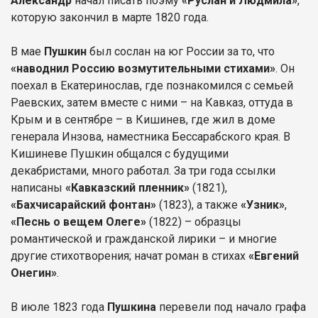
Александр
начал писать поэму
«Руслан и Людмила»
,
которую закончил в марте 1820 года.
В мае
Пушкин
был сослан на юг России за то, что
«наводнил Россию возмутительными стихами»
. Он
поехал в Екатеринослав, где познакомился с семьей
Раевских, затем вместе с ними – на Кавказ, оттуда в
Крым и в сентябре – в Кишинев, где жил в доме
генерала Инзова, наместника Бессарабского края. В
Кишиневе Пушкин общался с будущими
декабристами, много работал. За три года ссылки
написаны
«Кавказский пленник»
(1821),
«Бахчисарайский фонтан»
(1823), а также
«Узник»
,
«Песнь о вещем Олеге»
(1822) – образцы
романтической и гражданской лирики – и многие
другие стихотворения; начат роман в стихах
«Евгений
Онегин»
.
В июле 1823 года
Пушкина
перевели под начало графа