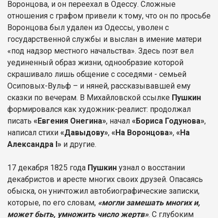
Воронцова, и он переехал в Одессу. Сложные
отношения с графом привели к тому, что он по просьбе
Воронцова был удален из Одессы, уволен с
государственной службы и выслан в имение матери
«под надзор местного начальства». Здесь поэт вел
уединенный образ жизни, однообразие которой
скрашивало лишь общение с соседями - семьей
Осиповых-Вульф – и няней, рассказывавшей ему
сказки по вечерам. В Михайловской ссылке
Пушкин
формировался как художник-реалист: продолжал
писать
«Евгения Онегина»
, начал
«Бориса Годунова»
,
написал стихи
«Давыдову»
,
«На Воронцова»
,
«На
Александра I»
и другие.
17 декабря 1825 года
Пушкин
узнал о восстании
декабристов и аресте многих своих друзей. Опасаясь
обыска, он уничтожил автобиографические записки,
которые, по его словам,
«могли замешать многих и,
может быть, умножить число жертв»
. С глубоким