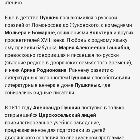
чтению.
Еще в детстве
Пушкин
познакомился с русской
поэзией от Ломоносова до Жуковского, с комедиями
Мольера
и
Бомарше
, сочинениями
Вольтера
и других
просветителей XVIII века. Любовь к родному языку
ему привили бабушка,
Мария Алексеевна Ганнибал
,
превосходно говорившая и писавшая по-русски
(явление редкое в дворянских семьях того времени),
и няня
Арина Родионовна
. Раннему развитию
литературных склонностей
Пушкина
способствовали
литературные вечера в доме
Пушкиных
, где
собирались видные писатели.
В 1811 году
Александр Пушкин
поступил в только
открывшийся
Царскосельский лицей
–
привилегированное учебное заведение,
предназначенное для подготовки из детей
дворянского сословия по специальной программе