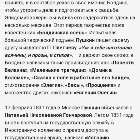
принято, и в сентябре уехал в свое имение Болдино,
чтобы устроить дела и подготовиться к свадьбе.
Эпидемия холеры вынудила его задержаться здесь на
несколько месяцев. Этот период творчества поэта
известен как
«Болдинская осень»
. Испытывая
большой творческий подъем,
Пушкин
пишет своему
другу и издателю
П. Плетневу
:
«Уж я тебе наготовлю
всячины, и прозы, и стихов»
, – и держит свое слово: в
Болдине написаны такие произведения, как
«Повести
Белкина»
,
«Маленькие трагедии»
,
«Домик в
Коломне»
,
«Сказка о попе и работнике его Балде»
,
стихотворения
«Элегия»
,
«Бесы»
,
«Прощение»
и
множество других, закончен
«Евгений Онегин»
.
17 февраля 1831 года в Москве
Пушкин
обвенчался с
Натальей Николаевной Гончаровой
. Летом 1831 года
вновь поступил на государственную службу в
Иностранную коллегию с правом доступа в
государственный архив, написал
«Историю