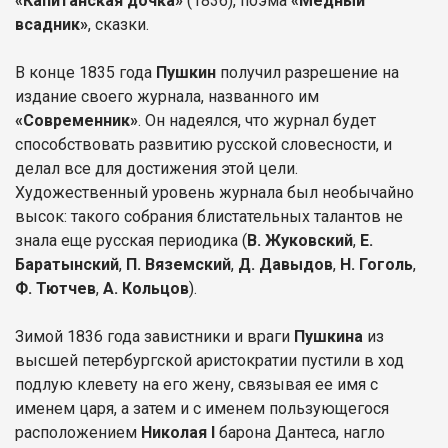
«Капитанская дочка»
(1836), поэма
«Медный
всадник»
, сказки.
В конце 1835 года
Пушкин
получил разрешение на
издание своего журнала, названного им
«Современник»
. Он надеялся, что журнал будет
способствовать развитию русской словесности, и
делал все для достижения этой цели.
Художественный уровень журнала был необычайно
высок: такого собрания блистательных талантов не
знала еще русская периодика (
В. Жуковский
,
Е.
Баратынский
,
П. Вяземский
,
Д. Давыдов
,
Н. Гоголь
,
Ф. Тютчев
,
А. Кольцов
).
Зимой 1836 года завистники и враги
Пушкина
из
высшей петербургской аристократии пустили в ход
подлую клевету на его жену, связывая ее имя с
именем царя, а затем и с именем пользующегося
расположением
Николая I
барона Дантеса, нагло