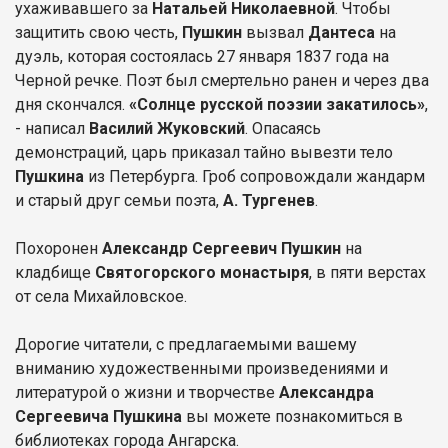
ухаживавшего за
Натальей Николаевной
. Чтобы
защитить свою честь,
Пушкин
вызвал
Дантеса
на
дуэль, которая состоялась 27 января 1837 года на
Черной речке. Поэт был смертельно ранен и через два
дня скончался.
«Солнце русской поэзии закатилось»
,
- написал
Василий Жуковский
. Опасаясь
демонстраций, царь приказал тайно вывезти тело
Пушкина
из Петербурга. Гроб сопровождали жандарм
и старый друг семьи поэта,
А. Тургенев
.
Похоронен
Александр Сергеевич Пушкин
на
кладбище
Святогорского монастыря
, в пяти верстах
от села Михайловское.
Дорогие читатели, с предлагаемыми вашему
вниманию художественными произведениями и
литературой о жизни и творчестве
Александра
Сергеевича Пушкина
вы можете познакомиться в
библиотеках города Ангарска.