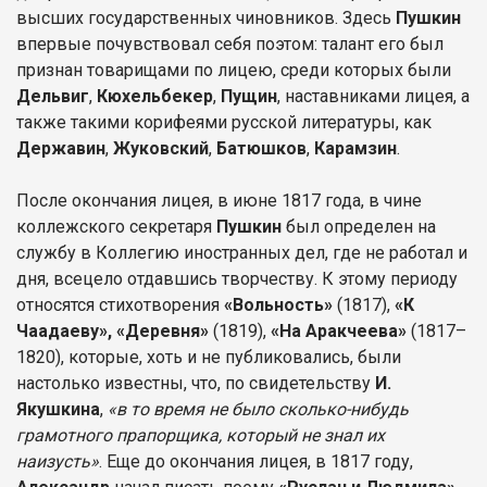
высших государственных чиновников. Здесь
Пушкин
впервые почувствовал себя поэтом: талант его был
признан товарищами по лицею, среди которых были
Дельвиг
,
Кюхельбекер
,
Пущин
, наставниками лицея, а
также такими корифеями русской литературы, как
Державин
,
Жуковский
,
Батюшков
,
Карамзин
.
После окончания лицея, в июне 1817 года, в чине
коллежского секретаря
Пушкин
был определен на
службу в Коллегию иностранных дел, где не работал и
дня, всецело отдавшись творчеству. К этому периоду
относятся стихотворения
«Вольность»
(1817),
«К
Чаадаеву», «Деревня»
(1819),
«На Аракчеева»
(1817–
1820), которые, хоть и не публиковались, были
настолько известны, что, по свидетельству
И.
Якушкина
,
«в то время не было сколько-нибудь
грамотного прапорщика, который не знал их
наизусть»
. Еще до окончания лицея, в 1817 году,