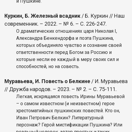
и Пушкине.
Куркин, Б. Железный всадник
/ Б. Куркин // Наш
современник. – 2022. – № 6. – С. 226-247.
О драматических отношениях царя Николая I,
Александра Бенкендорфа и поэта Пушкина,
которых объединяло чувство и сознание своей
ответственности перед Богом за Россию и
которые несли ее каждый в меру своих сил и
способностей, но на совесть.
Муравьева, И. Повесть о Белкине
/ И. Муравьева
// Дружба народов. – 2023. – № 2. – С. 75-111.
Легкая, искрящаяся повесть Ирины Муравьевой
– о самом известном (и неизвестном) герое
хрестоматийных пушкинских повестей. Кто он,
Иван Петрович Белкин? Литературный
персонаж? Герой мистификации Пушкина? Или
реальный человек, автор простых и таких