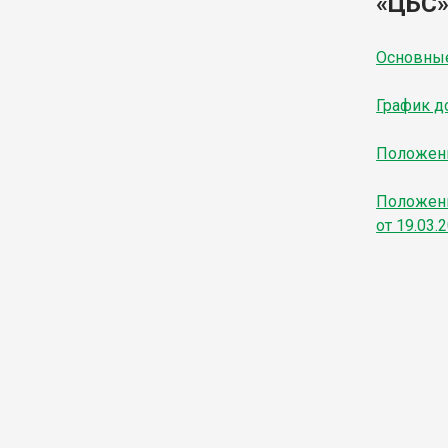
«ЦБС»
Основные
График д
Положени
Положени
от 19.03.2