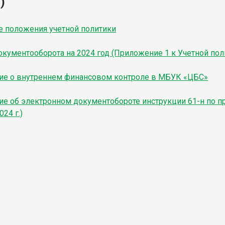
)
 положения учетной политики
окументооборота на 2024 год (Приложение 1 к Учетной пол
е о внутреннем финансовом контроле в МБУК «ЦБС»
е об электронном документобороте инструкции 61-н по пр
024 г.)