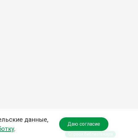
ельские данные,
Даю согласие
ботку
.
Спроси библиотекаря