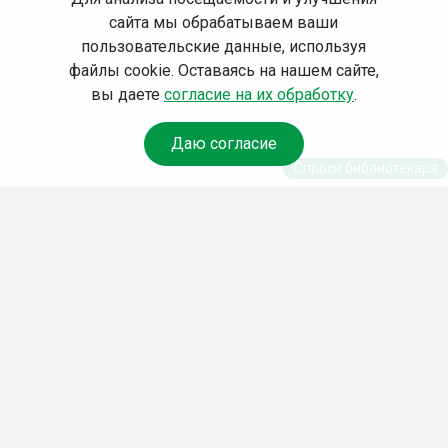
сайта мы обрабатываем ваши
пользовательские данные, используя
файлы cookie. Оставаясь на нашем сайте,
вы даете
согласие на их обработку
.
Даю согласие
Спроси библиотекаря
© Муниципальное бюджетное учреждение культуры
Ангарского городского округа «Централизованная
библиотечная система» (МБУК «ЦБС»), 2026
Адрес
: 665841, Иркутская обл., г. Ангарск, 17 микрорайон,
дом 4
Телефоны
:
+7 (3955) 55‑10‑22, 55‑09‑61, 55‑09‑69
Факс
:
+7 (3955) 55‑47‑19