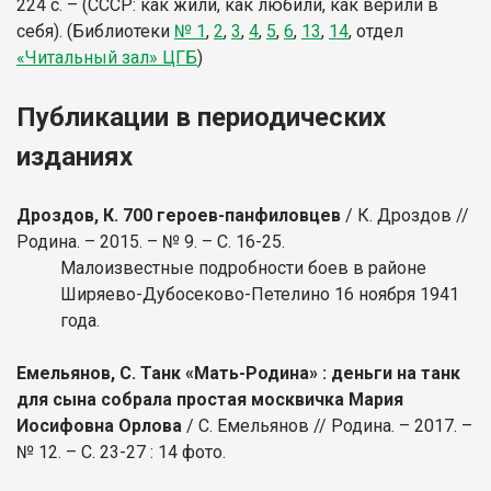
224 с. – (СССР: как жили, как любили, как верили в
себя).
(Библиотеки
№ 1
,
2
,
3
,
4
,
5
,
6
,
13
,
14
, отдел
«Читальный зал» ЦГБ
)
Публикации в периодических
изданиях
Дроздов, К. 700 героев-панфиловцев
/ К. Дроздов //
Родина. – 2015. – № 9. – С. 16-25.
Малоизвестные подробности боев в районе
Ширяево-Дубосеково-Петелино 16 ноября 1941
года.
Емельянов, С. Танк «Мать-Родина» : деньги на танк
для сына собрала простая москвичка Мария
Иосифовна Орлова
/ С. Емельянов // Родина. – 2017. –
№ 12. – С. 23-27 : 14 фото.