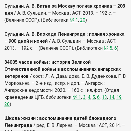
Сульдин, А. В. Битва за Москву полная хроника – 203
дня
/ А. В. Сульдин. – Москва : АСТ, 2013. – 192 с. –
(Величие СССР). (Библиотеки
№ 1
,
20
)
Сульдин, А. В. Блокада Ленинграда : полная хроника
– 900 дней и ночей
/ А. В. Сульдин. – Москва : АСТ,
2013. – 192 с. – (Величие СССР). (Библиотеки
№ 5
,
6
)
34005 часов войны : история Великой
Отечественной войны в воспоминаниях ангарских
ветеранов
/ сост.: Л. А. Давыдова, Е. В. Дуденкова, Г. В.
Морковина. – 2-е изд., испр. и доп. – Ангарск :
Ангарские ведомости, 2020. – 160 с. : ил, фот. (Отдел
краеведения ЦГБ, библиотеки
№ 1
,
3
,
4
,
5
,
6
,
13
,
14
,
19
,
20
)
Школа жизни : воспоминания детей блокадного
Ленинграда
/ ред. Е. В. Ларина. – Москва : АСТ, 2014. –