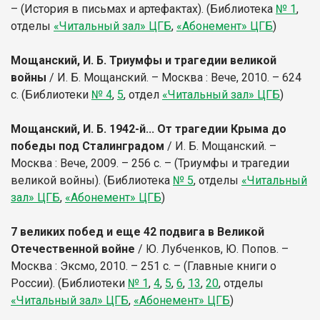
– (История в письмах и артефактах). (Библиотека
№ 1
,
отделы
«Читальный зал» ЦГБ
,
«Абонемент» ЦГБ
)
Мощанский, И. Б. Триумфы и трагедии великой
войны
/ И. Б. Мощанский. – Москва : Вече, 2010. – 624
с. (Библиотеки
№ 4
,
5
, отдел
«Читальный зал» ЦГБ
)
Мощанский, И. Б. 1942-й... От трагедии Крыма до
победы под Сталинградом
/ И. Б. Мощанский. –
Москва : Вече, 2009. – 256 с. – (Триумфы и трагедии
великой войны). (Библиотека
№ 5
, отделы
«Читальный
зал» ЦГБ
,
«Абонемент» ЦГБ
)
7 великих побед и еще 42 подвига в Великой
Отечественной войне
/ Ю. Лубченков, Ю. Попов. –
Москва : Эксмо, 2010. – 251 с. – (Главные книги о
России). (Библиотеки
№ 1
,
4
,
5
,
6
,
13
,
20
, отделы
«Читальный зал» ЦГБ
,
«Абонемент» ЦГБ
)