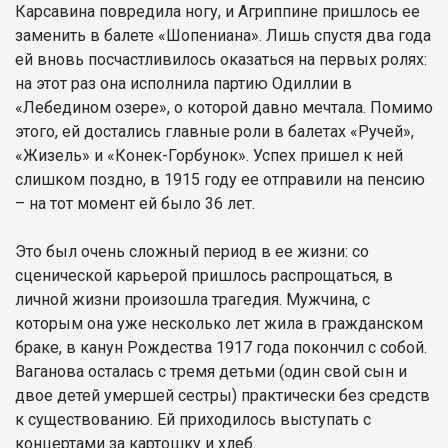
Карсавина повредила ногу, и Агриппине пришлось ее
заменить в балете «Шопениана». Лишь спустя два года
ей вновь посчастливилось оказаться на первых ролях:
на этот раз она исполнила партию Одиллии в
«Лебедином озере», о которой давно мечтала. Помимо
этого, ей достались главные роли в балетах «Ручей»,
«Жизель» и «Конек-Горбунок». Успех пришел к ней
слишком поздно, в 1915 году ее отправили на пенсию
– на тот момент ей было 36 лет.
Это был очень сложный период в ее жизни: со
сценической карьерой пришлось распрощаться, в
личной жизни произошла трагедия. Мужчина, с
которым она уже несколько лет жила в гражданском
браке, в канун Рождества 1917 года покончил с собой.
Ваганова осталась с тремя детьми (один свой сын и
двое детей умершей сестры) практически без средств
к существованию. Ей приходилось выступать с
концертами за картошку и хлеб.