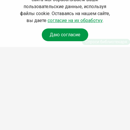
пользовательские данные, используя
файлы cookie. Оставаясь на нашем сайте,
вы даете
согласие на их обработку
.
Даю согласие
Спроси библиотекаря
© Муниципальное бюджетное учреждение культуры
Ангарского городского округа «Централизованная
библиотечная система» (МБУК «ЦБС»), 2026
Адрес
: 665841, Иркутская обл., г. Ангарск, 17 микрорайон,
дом 4
Телефоны
:
+7 (3955) 55‑10‑22, 55‑09‑61, 55‑09‑69
Факс
:
+7 (3955) 55‑47‑19
Электронная почта
:
cbs-angarsk@yandex.ru