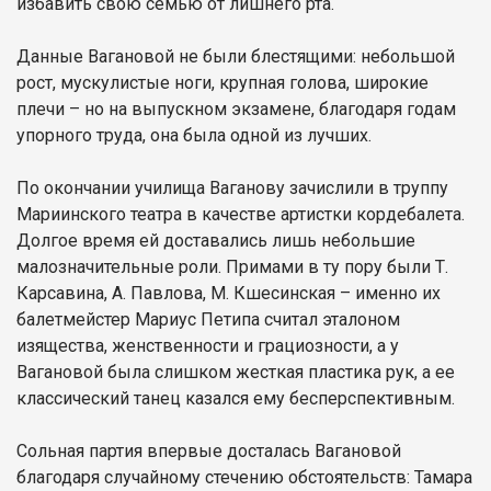
избавить свою семью от лишнего рта.
Данные Вагановой не были блестящими: небольшой
рост, мускулистые ноги, крупная голова, широкие
плечи – но на выпускном экзамене, благодаря годам
упорного труда, она была одной из лучших.
По окончании училища Ваганову зачислили в труппу
Мариинского театра в качестве артистки кордебалета.
Долгое время ей доставались лишь небольшие
малозначительные роли. Примами в ту пору были Т.
Карсавина, А. Павлова, М. Кшесинская – именно их
балетмейстер Мариус Петипа считал эталоном
изящества, женственности и грациозности, а у
Вагановой была слишком жесткая пластика рук, а ее
классический танец казался ему бесперспективным.
Сольная партия впервые досталась Вагановой
благодаря случайному стечению обстоятельств: Тамара