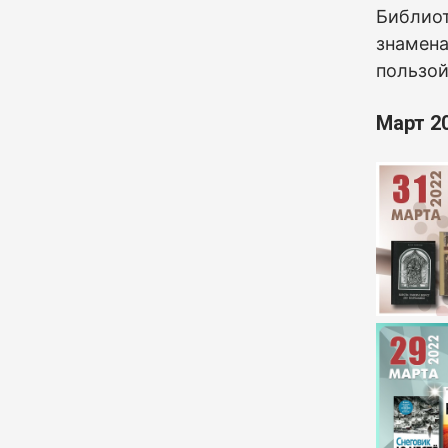
Б
иблиот
знамена
пользой
Март 2