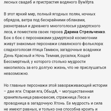
лесных свадеб и пристрастия водяного ВумУрта.
В этот яркий мир, полный ягодных полян, ночных
обрядов, ветра под бескрайними облаками,
разнотравья и древнего многоголосья удмуртского
леса, и поместила своих героев
Дарина Стрельченко
.
Бок о бок с персонажами удмуртской космогонии
живут знакомые персонажи славянского фольклора:
сладкоголосая птица Гамаюн, загадочные всадники
День Красный и Ночь Темная, русалки, Кощей
Бессмертный, у которого столько мудрости
накопилось за его долгую жизнь, что не прислушаться
невозможно.
Но главные персонажи этой завораживающей истории
– две яги. Старая яга, ОбыдА, – могущественная
хранительница равновесия, стражница Леса и
проводница в загадочную Хтонь. Ее мудрость и сила
не имеют равных, и только она способна кроить и