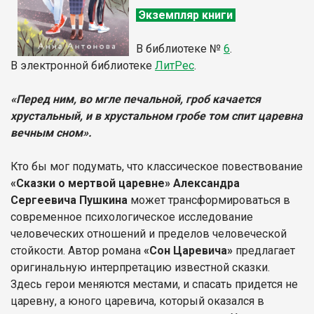
Экземпляр книги
В библиотеке
№
6
.
В электронной библиотеке
Л
итР
ес
.
«Перед ним, во мгле печальной, гроб качается
хрустальный, и в хрустальном гробе том спит царевна
вечным сном».
Кто бы мог подумать, что классическое повествование
«Сказки о мертвой царевне» Александра
Сергеевича Пушкина
может трансформироваться в
современное психологическое исследование
человеческих отношений и пределов человеческой
стойкости. Автор романа
«Сон Царевича»
предлагает
оригинальную интерпретацию известной сказки.
Здесь герои меняются местами, и спасать придется не
царевну, а юного царевича, который оказался в