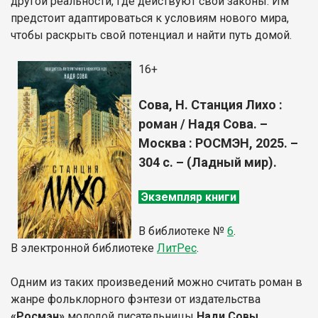
другой реальности, где действуют свои законы. Им
предстоит адаптироваться к условиям нового мира,
чтобы раскрыть свой потенциал и найти путь домой.
16+
Сова, Н. Станция Лихо :
роман / Надя Сова. –
Москва : РОСМЭН, 2025. –
304 с. – (Ладный мир).
Экземпляр книги
В библиотеке
№
6
.
В электронной библиотеке
Л
итР
ес
.
Одним из таких произведений можно считать роман в
жанре фольклорного фэнтези от издательства
«Росмэн»
молодой писательницы
Нади Совы
.