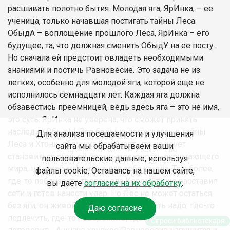
расшивать полотно бытия. Молодая яга, ЯрИнка, – ее
ученица, только начавшая постигать тайны Леса.
ОбыдА – воплощение прошлого Леса, ЯрИнка – его
будущее, та, что должная сменить ОбыдУ на ее посту.
Но сначала ей предстоит овладеть необходимыми
знаниями и постичь Равновесие. Это задача не из
легких, особенно для молодой яги, которой еще не
исполнилось семнадцати лет. Каждая яга должна
обзавестись преемницей, ведь здесь яга – это не имя,
это суть. ЯрИнка не уверена, что сможет принять
наследие ОбыдЫ. Все больше погружаясь в тайны
Для анализа посещаемости и улучшения
Леса и Хтони, девушка понимает, что не хочет
сайта мы обрабатываем ваши
становиться ягой, ей претит жестокость окружающего
пользовательские данные, используя
мира, не такой жизни она для себя хотела. Тем более,
файлы cookie. Оставаясь на нашем сайте,
где-то поблизости творец зла КеремЕт уже расставил
вы даете
согласие на их обработку
.
сети и готов нанести удар. Но Лес не может остаться
без яги, он живой, за ним присматривать надо: где-то
Даю согласие
подлечить, где-то поворожить, где-то просто
Спроси библиотекаря