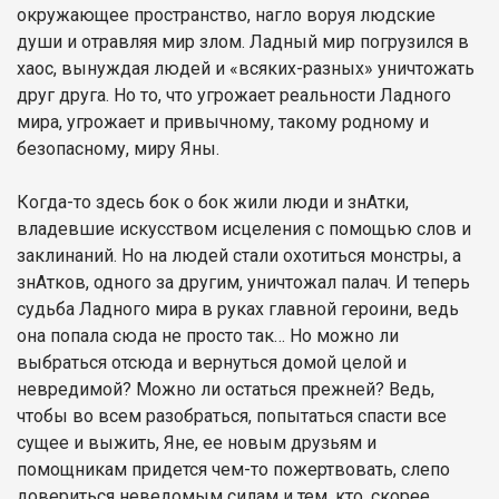
окружающее пространство, нагло воруя людские
души и отравляя мир злом. Ладный мир погрузился в
хаос, вынуждая людей и «всяких-разных» уничтожать
друг друга. Но то, что угрожает реальности Ладного
мира, угрожает и привычному, такому родному и
безопасному, миру Яны.
Когда-то здесь бок о бок жили люди и знАтки,
владевшие искусством исцеления с помощью слов и
заклинаний. Но на людей стали охотиться монстры, а
знАтков, одного за другим, уничтожал палач. И теперь
судьба Ладного мира в руках главной героини, ведь
она попала сюда не просто так… Но можно ли
выбраться отсюда и вернуться домой целой и
невредимой? Можно ли остаться прежней? Ведь,
чтобы во всем разобраться, попытаться спасти все
сущее и выжить, Яне, ее новым друзьям и
помощникам придется чем-то пожертвовать, слепо
довериться неведомым силам и тем, кто, скорее