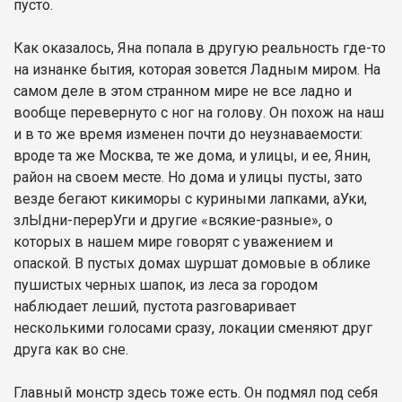
пусто.
Как оказалось, Яна попала в другую реальность где-то
на изнанке бытия, которая зовется Ладным миром. На
самом деле в этом странном мире не все ладно и
вообще перевернуто с ног на голову. Он похож на наш
и в то же время изменен почти до неузнаваемости:
вроде та же Москва, те же дома, и улицы, и ее, Янин,
район на своем месте. Но дома и улицы пусты, зато
везде бегают кикиморы с куриными лапками, аУки,
злЫдни-перерУги и другие «всякие-разные», о
которых в нашем мире говорят с уважением и
опаской. В пустых домах шуршат домовые в облике
пушистых черных шапок, из леса за городом
наблюдает леший, пустота разговаривает
несколькими голосами сразу, локации сменяют друг
друга как во сне.
Главный монстр здесь тоже есть. Он подмял под себя