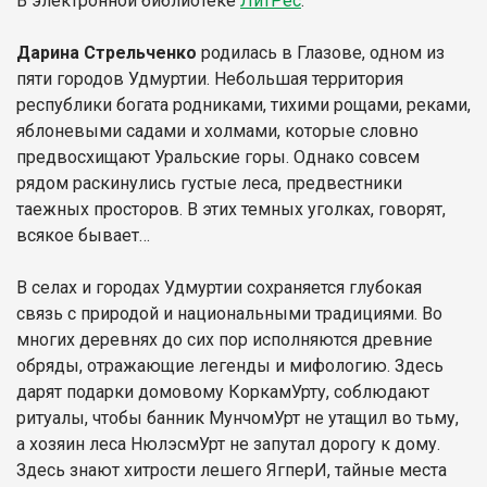
В электронной библиотеке
Л
итР
ес
.
Дарина Стрельченко
родилась в Глазове, одном из
пяти городов Удмуртии. Небольшая территория
республики богата родниками, тихими рощами, реками,
яблоневыми садами и холмами, которые словно
предвосхищают Уральские горы. Однако совсем
рядом раскинулись густые леса, предвестники
таежных просторов. В этих темных уголках, говорят,
всякое бывает…
В селах и городах Удмуртии сохраняется глубокая
связь с природой и национальными традициями. Во
многих деревнях до сих пор исполняются древние
обряды, отражающие легенды и мифологию. Здесь
дарят подарки домовому КоркамУрту, соблюдают
ритуалы, чтобы банник МунчомУрт не утащил во тьму,
а хозяин леса НюлэсмУрт не запутал дорогу к дому.
Здесь знают хитрости лешего ЯгперИ, тайные места