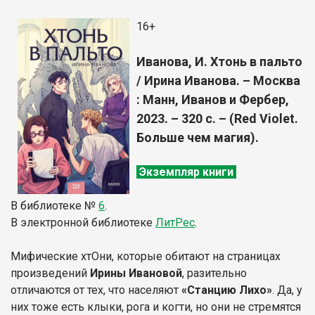
16+
Иванова, И. Хтонь в пальто
/ Ирина Иванова. – Москва
: Манн, Иванов и Фербер,
2023. – 320 с. – (Red Violet.
Больше чем магия).
Экземпляр книги
В библиотеке
№
6
.
В электронной библиотеке
Л
итР
ес
.
Мифические хтОни, которые обитают на страницах
произведений
Ирины Ивановой
, разительно
отличаются от тех, что населяют
«Станцию Лихо»
. Да, у
них тоже есть клыки, рога и когти, но они не стремятся