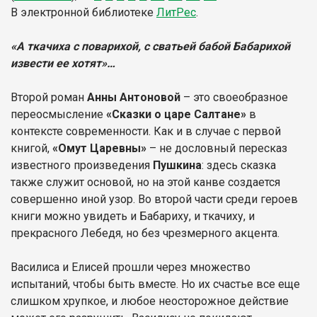
В электронной библиотеке
Л
итР
ес
.
«А ткачиха с поварихой, c сватьей бабой Бабарихой
извести ее хотят»…
Второй роман
Анны Антоновой
– это своеобразное
переосмысление
«Сказки о царе Салтане»
в
контексте современности. Как и в случае с первой
книгой,
«Омут Царевны»
– не дословный пересказ
известного произведения
Пушкина
: здесь сказка
также служит основой, но на этой канве создается
совершенно иной узор. Во второй части среди героев
книги можно увидеть и Бабариху, и ткачиху, и
прекрасного Лебедя, но без чрезмерного акцента.
Василиса и Елисей прошли через множество
испытаний, чтобы быть вместе. Но их счастье все еще
слишком хрупкое, и любое неосторожное действие