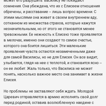
может его разрушить. Василису не покидают
сомнения. Она убеждена, что их с Елисеем отношения
обречены, и расставание ‒ лишь вопрос времени. С
этими мыслями она живет в своем внутреннем аду,
сотканном из множества страхов, которые кажутся
незначительными, но от этого не становятся менее
тревожными. Ее нежность к Елисею тоже проявляется
в мелочах, именно они создают то самое счастье,
которого она боится лишиться. Эти маленькие
проявления чувств остаются незамеченными даже
для самой Василисы, но не для Елисея. Он все видит,
улыбается, глядя на нее с теплотой, и становится ясно ‒
он ее любит. Жаль только, что Василиса не может
понять, насколько важное место она занимает в жизни
Елисея.
Но проблемы не заставляют себя ждать. Молодой
Царевич отправляется в армию исполнять свой долг
перед родиной, оставив возлюбленную наедине с