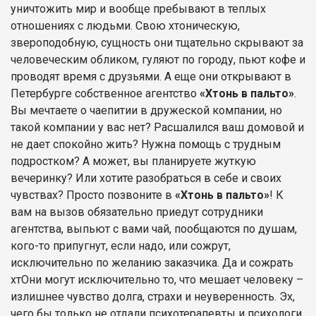
уничтожить мир и вообще пребывают в теплых
отношениях с людьми. Свою хтоническую,
звероподобную, сущность они тщательно скрывают за
человеческим обликом, гуляют по городу, пьют кофе и
проводят время с друзьями. А еще они открывают в
Петербурге собственное агентство
«Хтонь в пальто»
.
Вы мечтаете о чаепитии в дружеской компании, но
такой компании у вас нет? Расшалился ваш домовой и
не дает спокойно жить? Нужна помощь с трудным
подростком? А может, вы планируете жуткую
вечеринку? Или хотите разобраться в себе и своих
чувствах? Просто позвоните в
«Хтонь в пальто»
! К
вам на вызов обязательно приедут сотрудники
агентства, выпьют с вами чай, пообщаются по душам,
кого-то припугнут, если надо, или сожрут,
исключительно по желанию заказчика. Да и сожрать
хтОни могут исключительно то, что мешает человеку –
излишнее чувство долга, страхи и неуверенность. Эх,
чего бы только не отдали психотерапевты и психологи