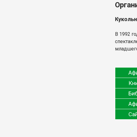
Орган
Кукольн
В 1992 г
спектакл
младшего
Афи
Кн
Би
Аф
Сай