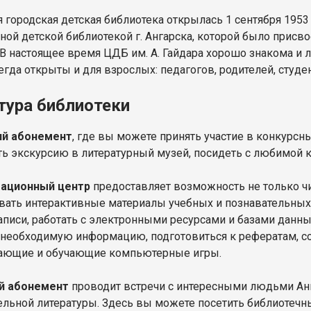
 городская детская библиотека открылась 1 сентября 1953 
ной детской библиотекой г. Ангарска, которой было присво
. В настоящее время ЦДБ им. А. Гайдара хорошо знакома и
егда открыты и для взрослых: педагогов, родителей, студе
тура библиотеки
й абонемент
, где вы можете принять участие в конкурсн
ь экскурсию в литературный музей, посидеть с любимой 
ационный центр
предоставляет возможность не только чи
вать интерактивные материалы учебных и познавательных 
аписи, работать с электронными ресурсами и базами данны
 необходимую информацию, подготовиться к рефератам, со
ающие и обучающие компьютерные игры.
й абонемент
проводит встречи с интересными людьми Анг
ельной литературы. Здесь вы можете посетить библиотечны