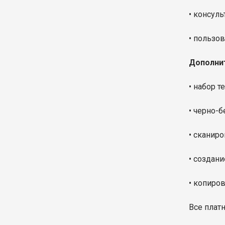
• консул
• пользо
Дополнит
• набор те
• черно-б
• сканиро
• создани
• копиро
Все плат