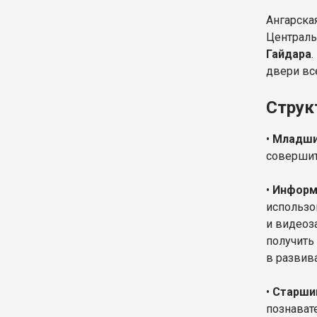
Ангарская
Централь
Гайдара
двери вс
Струк
•
Младши
совершит
•
Информ
использо
и видеоз
получить
в развив
•
Старши
познават