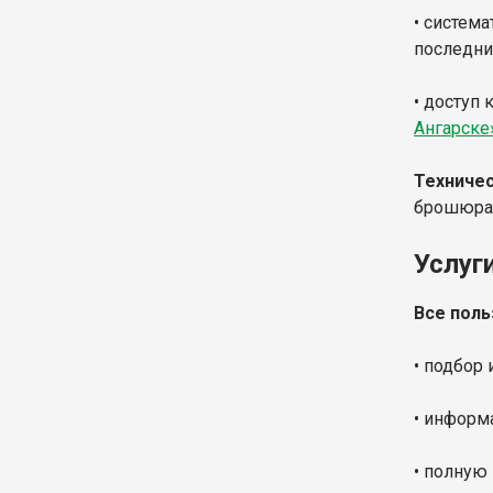
• систем
последние
• доступ 
Ангарске
Техничес
брошюрат
Услуг
Все поль
• подбор
• информ
• полную