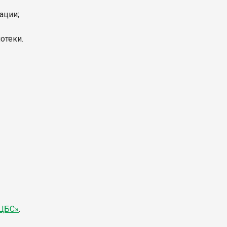
ации;
отеки.
«ЦБС»
.