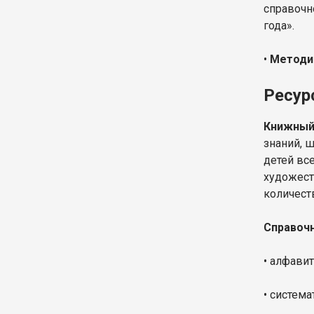
справочн
года».
•
Методи
Ресур
Книжный
знаний, 
детей вс
художест
количест
Справочн
• алфавит
• система