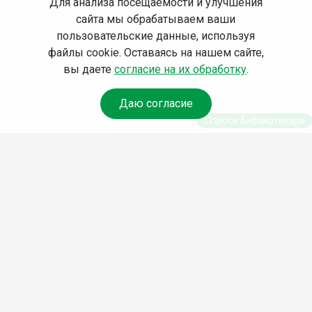
Для анализа посещаемости и улучшения
сайта мы обрабатываем ваши
пользовательские данные, используя
файлы cookie. Оставаясь на нашем сайте,
вы даете
согласие на их обработку
.
Даю согласие
Спроси библиотекаря
© Муниципальное бюджетное учреждение культуры
Ангарского городского округа «Централизованная
библиотечная система» (МБУК «ЦБС»), 2026
Адрес
: 665841, Иркутская обл., г. Ангарск, 17 микрорайон,
дом 4
Телефоны
:
+7 (3955) 55‑10‑22, 55‑09‑61, 55‑09‑69
Факс
:
+7 (3955) 55‑47‑19