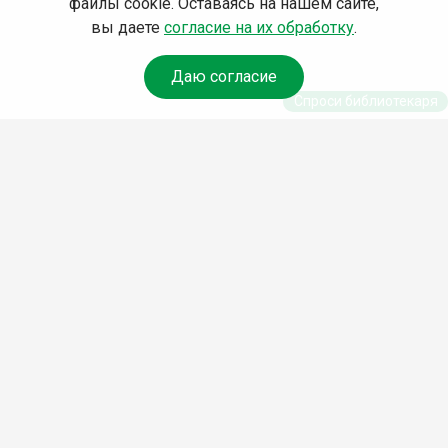
файлы cookie. Оставаясь на нашем сайте,
вы даете
согласие на их обработку
.
Даю согласие
Спроси библиотекаря
© Муниципальное бюджетное учреждение культуры
Ангарского городского округа «Централизованная
библиотечная система» (МБУК «ЦБС»), 2026
Адрес
: 665841, Иркутская обл., г. Ангарск, 17 микрорайон,
дом 4
Телефоны
:
+7 (3955) 55‑10‑22, 55‑09‑61, 55‑09‑69
Факс
:
+7 (3955) 55‑47‑19
Электронная почта
:
cbs-angarsk@yandex.ru
Мы в социальных сетях –
#Библиотеки_Ангарска