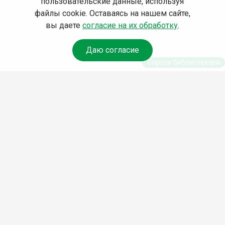
пользовательские данные, используя
файлы cookie. Оставаясь на нашем сайте,
вы даете
согласие на их обработку
.
Даю согласие
Спроси библиотекаря
© Муниципальное бюджетное учреждение культуры
Ангарского городского округа «Централизованная
библиотечная система» (МБУК «ЦБС»), 2026
Адрес
: 665841, Иркутская обл., г. Ангарск, 17 микрорайон,
дом 4
Телефоны
:
+7 (3955) 55‑10‑22, 55‑09‑61, 55‑09‑69
Факс
:
+7 (3955) 55‑47‑19
Электронная почта
:
cbs-angarsk@yandex.ru