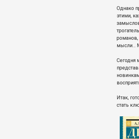
Однако п
этими, к
замыслов
трогател
романов,
мысли… М
Сегодня 
представ
новинкам
восприят
Итак, гот
стать кл