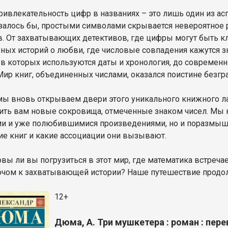
ривлекательность цифр в названиях – это лишь один из асп
азалось бы, простыми символами скрывается невероятное 
. От захватывающих детективов, где цифры могут быть кл
ьных историй о любви, где числовые совпадения кажутся з
 в которых используются даты и хронология, до современн
ир книг, объединенных числами, оказался поистине безг
мы вновь открываем двери этого уникального книжного л
ить вам новые сокровища, отмеченные знаком чисел. Мы 
и и уже полюбившимися произведениями, но и поразмышля
ие книг и какие ассоциации они вызывают.
овы ли вы погрузиться в этот мир, где математика встреча
ючом к захватывающей истории? Наше путешествие продо
12+
Дюма, А. Три мушкетера : роман : пер