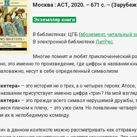
Москва : АСТ, 2020. – 671 с. – (Зарубе
Экземпляр книги
В библиотеках: ЦГБ (
абонемент
,
читальный з
В электронной библиотеке
ЛитР
ес
.
Многие помнят и любят приключенческий р
но, это именно то произведение, где цифры в названии к
емаловажно, несут в себе определенный символизм.
шкетера»
– это история не о трех, а о четырех героях: Атосе
 названии присутствует именно цифра «три»? На мой взгля
шкетера»
– это прежде всего символ нерушимой дружбы, т
ся плечом к плечу, – это уже сила. Но появление четверто
я их в непобедимую команду.
ри» в данном контексте можно рассматривать как отправную