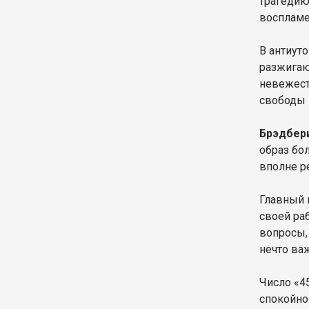
трагедию.
воспламен
В антиут
разжигаю
невежест
свободы 
Брэдбер
образ бо
вполне р
Главный 
своей ра
вопросы,
нечто ва
Число «4
спокойно