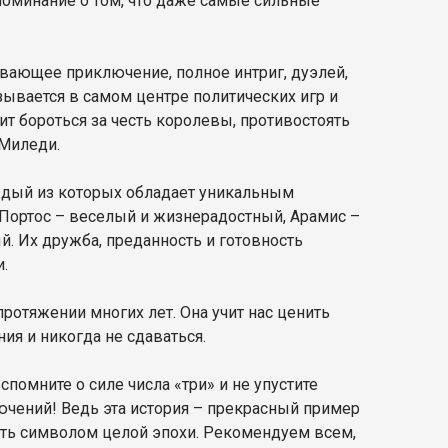
поминание о том, что даже самые сильные
тывающее приключение, полное интриг, дуэлей,
зывается в самом центре политических игр и
т бороться за честь королевы, противостоять
 Миледи.
ждый из которых обладает уникальным
 Портос – веселый и жизнерадостный, Арамис –
й. Их дружба, преданность и готовность
.
 протяжении многих лет. Она учит нас ценить
я и никогда не сдаваться.
спомните о силе числа «три» и не упустите
чений! Ведь эта история – прекрасный пример
тать символом целой эпохи. Рекомендуем всем,