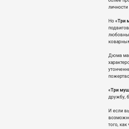
более пр
личности
Но
«Три 
подвигов
любовных
коварным
Дюма мас
характер
утонченн
пожертво
«Три му
дружбу, 
И если вы
возможно
того, ка