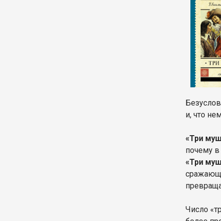
Безуслов
и, что н
«Три му
почему в
«Три му
сражающие
превраща
Число «т