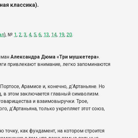
жная классика).
ал
),
№
1
,
2
,
3
,
4
,
5
,
6
,
13
,
14
,
19
,
20
.
оман
Александра Дюма «Три мушкетера»
.
ниги привлекают внимание, легко запоминаются
, Портосе, Арамисе и, конечно, д’Артаньяне. Но
д, в этом заключается главный символизм.
оварищества и взаимовыручки. Трое,
го, д’Артаньяна, только укрепляет этот союз,
 точку, как фундамент, на котором строится