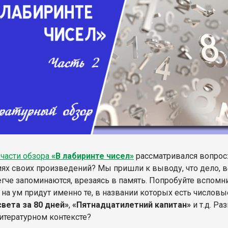
 части обзора
«В лабиринте чисел»
рассматривался вопрос:
иях своих произведений? Мы пришли к выводу, что дело, в
гче запоминаются, врезаясь в память. Попробуйте вспомнит
на ум придут именно те, в названии которых есть числовы
света за 80 дней»
,
«Пятнадцатилетний капитан»
и т.д. Р
литературном контексте?