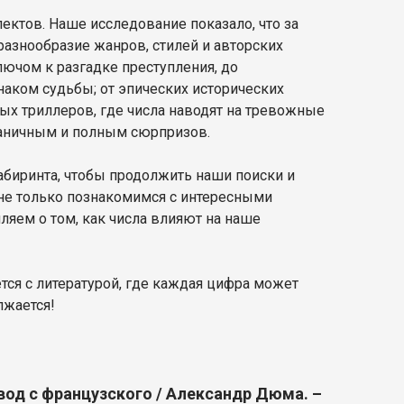
ектов. Наше исследование показало, что за
разнообразие жанров, стилей и авторских
ючом к разгадке преступления, до
наком судьбы; от эпических исторических
ых триллеров, где числа наводят на тревожные
раничным и полным сюрпризов.
абиринта, чтобы продолжить наши поиски и
не только познакомимся с интересными
ем о том, как числа влияют на наше
ется с литературой, где каждая цифра может
лжается!
евод с французского / Александр Дюма. –