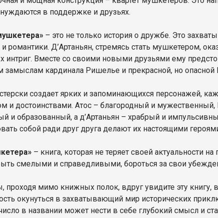
очная и мощная конструкция – квартет мушкетеров. Это на
 нуждаются в поддержке и друзьях.
мушкетера»
– это не только история о дружбе. Это захва
 и романтики. Д’Артаньян, стремясь стать мушкетером, ока
 интриг. Вместе со своими новыми друзьями ему предстои
 замыслам кардинала Ришелье и прекрасной, но опасной
терски создает ярких и запоминающихся персонажей, ка
ом и достоинствами. Атос – благородный и мужественный,
ый и образованный, а д’Артаньян – храбрый и импульсивны
вать собой ради друг друга делают их настоящими героями
шкетера»
– книга, которая не теряет своей актуальности на
быть смелыми и справедливыми, бороться за свои убеждени
, проходя мимо книжных полок, вдруг увидите эту книгу, в
сть окунуться в захватывающий мир исторических приклю
к число в названии может нести в себе глубокий смысл и с