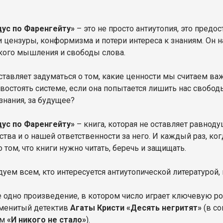
дус по Фаренгейту»
– это не просто антиутопия, это пред
и цензуры, конформизма и потери интереса к знаниям. Он н
кого мышления и свободы слова.
ставляет задуматься о том, какие ценности мы считаем в
востоять системе, если она попытается лишить нас свобод
 знания, за будущее?
дус по Фаренгейту»
– книга, которая не оставляет равнод
ства и о нашей ответственности за него. И каждый раз, к
 том, что книги нужно читать, беречь и защищать.
уем всем, кто интересуется антиутопической литературой
е одно произведение, в котором число играет ключевую ро
аменитый детектив
Агаты Кристи «Десять негритят»
(в со
ем
«И никого не стало»
).