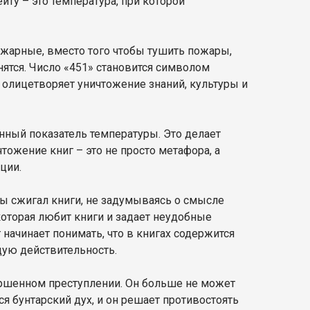
йту – это температура, при которой
жарные, вместо того чтобы тушить пожары,
нятся. Число «451» становится символом
 олицетворяет уничтожение знаний, культуры и
нный показатель температуры. Это делает
тожение книг – это не просто метафора, а
ции.
ды сжигал книги, не задумываясь о смысле
которая любит книги и задает неудобные
 начинает понимать, что в книгах содержится
щую действительность.
ершенном преступлении. Он больше не может
я бунтарский дух, и он решает противостоять