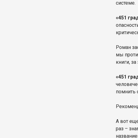
системе.
«451 гра
опасност
критичес
Роман за
мы проти
книги, за
«451 гра
человече
помнить о
Рекоменд
А вот ещ
раз – зн
названи