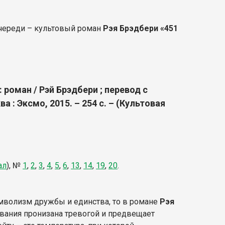
череди – культовый роман
Рэя Брэдбери «451
: роман / Рэй Брэдбери ; перевод с
 : Эксмо, 2015. – 254 с. – (Культовая
ал
),
№
1
,
2
,
3
,
4
,
5
,
6
,
13
,
14
,
19
,
20
.
имволизм дружбы и единства, то в романе
Рэя
вания пронизана тревогой и предвещает