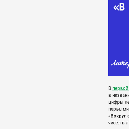
В
п
ервой
в назван
цифры ле
первыми 
«Вокруг 
чисел в 