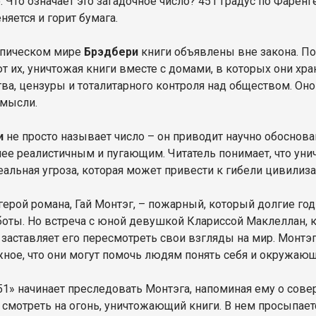
 Что означает это загадочное число? 451 градус по Фаренге
яется и горит бумага.
опическом мире
Брэдбери
книги объявлены вне закона. По
т их, уничтожая книги вместе с домами, в которых они хра
ва, цензуры и тоталитарного контроля над обществом. Оно
мысли.
и
не просто называет число – он приводит научно обоснова
лее реалистичным и пугающим. Читатель понимает, что унич
еальная угроза, которая может привести к гибели цивилиза
герой романа, Гай Монтэг, – пожарный, который долгие го
боты. Но встреча с юной девушкой Клариссой Маклеллан, 
 заставляет его пересмотреть свои взгляды на мир. Монтэг
жное, что они могут помочь людям понять себя и окружаю
51» начинает преследовать Монтэга, напоминая ему о сов
 смотреть на огонь, уничтожающий книги. В нем просыпаетс