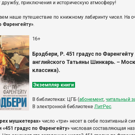
т дружбу, приключения и историческую атмосферу!
ем наше путешествие по книжному лабиринту чисел. На о
о Фаренгейту»
.
16+
Брэдбери, Р. 451 градус по Фаренгейту 
английского Татьяны Шинкарь. – Москва
классика).
Экземпляр книги
В библиотеках: ЦГБ (
абонемент
,
читальный з
В электронной библиотеке
ЛитР
ес
.
рех мушкетерах»
число «три» несет в себе позитивный с
 «451 градус по Фаренгейту»
числовая составляющая наз