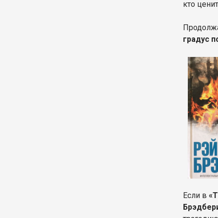
кто цени
Продолжа
градус п
Если в
«Т
Брэдбери