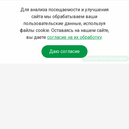
Для анализа посещаемости и улучшения
сайта мы обрабатываем ваши
пользовательские данные, используя
файлы cookie. Оставаясь на нашем сайте,
вы даете
согласие на их обработку
.
Даю согласие
Спроси библиотекаря
© Муниципальное бюджетное учреждение культуры
Ангарского городского округа «Централизованная
библиотечная система» (МБУК «ЦБС»), 2026
Адрес
: 665841, Иркутская обл., г. Ангарск, 17 микрорайон,
дом 4
Телефоны
:
+7 (3955) 55‑10‑22, 55‑09‑61, 55‑09‑69