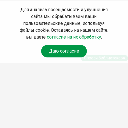
Для анализа посещаемости и улучшения
сайта мы обрабатываем ваши
пользовательские данные, используя
файлы cookie. Оставаясь на нашем сайте,
вы даете
согласие на их обработку
.
Даю согласие
Спроси библиотекаря
© Муниципальное бюджетное учреждение культуры
Ангарского городского округа «Централизованная
библиотечная система» (МБУК «ЦБС»), 2026
Адрес
: 665841, Иркутская обл., г. Ангарск, 17 микрорайон,
дом 4
Телефоны
:
+7 (3955) 55‑10‑22, 55‑09‑61, 55‑09‑69