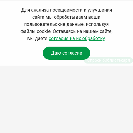
Для анализа посещаемости и улучшения
сайта мы обрабатываем ваши
пользовательские данные, используя
файлы cookie. Оставаясь на нашем сайте,
вы даете
согласие на их обработку
.
Даю согласие
Спроси библиотекаря
© Муниципальное бюджетное учреждение культуры
Ангарского городского округа «Централизованная
библиотечная система» (МБУК «ЦБС»), 2026
Адрес
: 665841, Иркутская обл., г. Ангарск, 17 микрорайон,
дом 4
Телефоны
:
+7 (3955) 55‑10‑22, 55‑09‑61, 55‑09‑69