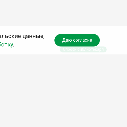
ельские данные,
Даю согласие
ботку
.
Спроси библиотекаря
чредитель:
омитет по культуре и молодежной политике АГО
езависимая оценка качества библиотечных услуг
Разработка сайта: