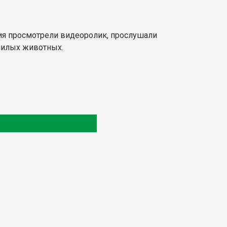
тия просмотрели видеоролик, прослушали
 милых животных.
.