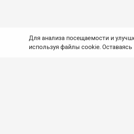
Для анализа посещаемости и улучш
используя файлы cookie. Оставаясь
© Муниципальное бюджетное учреждение культуры
Ангарского городского округа «Централизованная
библиотечная система» (МБУК «ЦБС»), 2026
Адрес
: 665841, Иркутская обл., г. Ангарск,
17 микрорайон, дом 4
Телефоны
:
+7 (3955) 55‑10‑22, 55‑09‑61, 55‑09‑69
Факс
:
+7 (3955) 55‑47‑19