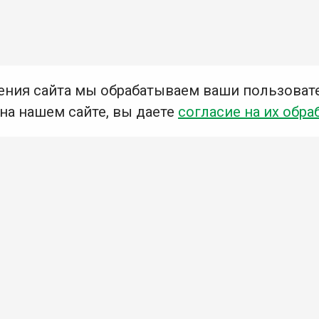
ения сайта мы обрабатываем ваши пользоват
 на нашем сайте, вы даете
согласие на их обра
Мы в социальных сетях –
#Библиотеки_Ангарска
У
К
Н
Приглашаем Вас в наши библиотеки!
Добавьте отзыв
Примите участие в опросе