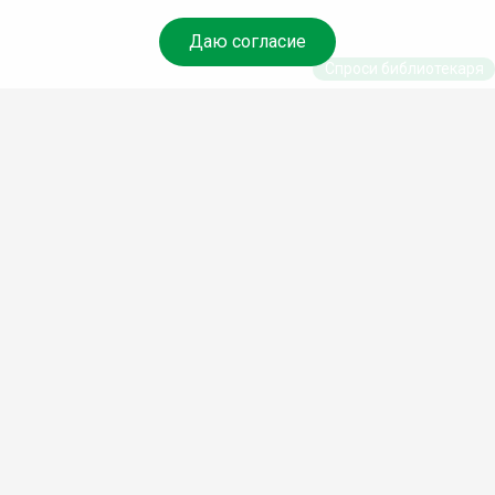
Даю согласие
Спроси библиотекаря
© Муниципальное бюджетное учреждение культуры
Ангарского городского округа «Централизованная
библиотечная система» (МБУК «ЦБС»), 2026
Адрес
: 665841, Иркутская обл., г. Ангарск, 17 микрорайон,
дом 4
Телефоны
:
+7 (3955) 55‑10‑22, 55‑09‑61, 55‑09‑69
Факс
:
+7 (3955) 55‑47‑19
Электронная почта
:
cbs-angarsk@yandex.ru
Мы в социальных сетях –
#Библиотеки_Ангарска