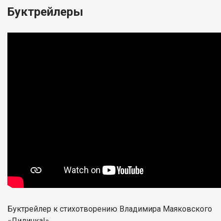
Буктрейлеры
Буктрейлер к стихотворению Владимира Маяковского
«Лиличка!»