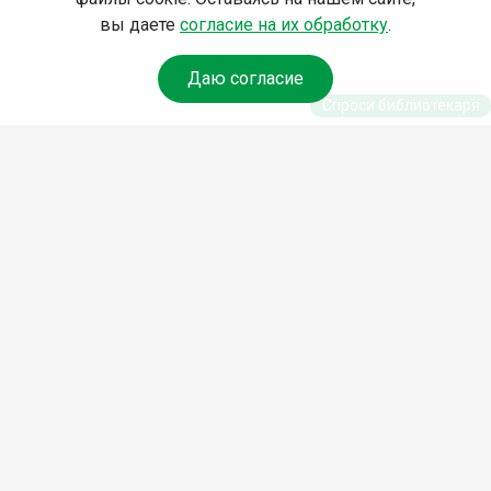
вы даете
согласие на их обработку
.
Даю согласие
Спроси библиотекаря
© Муниципальное бюджетное учреждение культуры
Ангарского городского округа «Централизованная
библиотечная система» (МБУК «ЦБС»), 2026
Адрес
: 665841, Иркутская обл., г. Ангарск, 17 микрорайон,
дом 4
Телефоны
:
+7 (3955) 55‑10‑22, 55‑09‑61, 55‑09‑69
Факс
:
+7 (3955) 55‑47‑19
Электронная почта
:
cbs-angarsk@yandex.ru
Мы в социальных сетях –
#Библиотеки_Ангарска