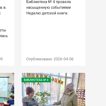
Библиотека № 4 провела
в в
насыщенную событиями
х
Неделю детской книги.
феты
лась
09
Опубликовано: 2026-04-06
БИБЛИОТЕКА № 4