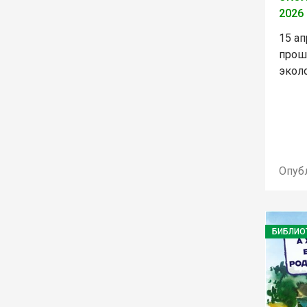
2026
15 ап
прош
эколо
Опуб
БИБЛИО