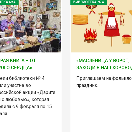
ТЕКА № 4
БИБЛИОТЕКА № 4
РАЯ КНИГА – ОТ
«МАСЛЕНИЦА У ВОРОТ,
ОГО СЕРДЦА»
ЗАХОДИ В НАШ ХОРОВО
тели библиотеки № 4
Приглашаем на фолькл
ли участие во
праздник.
оссийской акции «Дарите
и с любовью», которая
дила с 9 февраля по 15
аля.