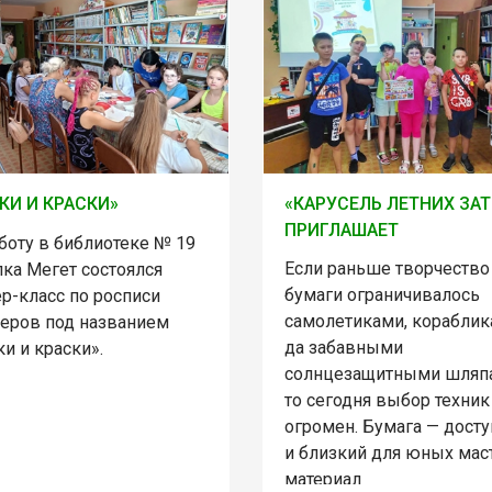
КИ И КРАСКИ»
«КАРУСЕЛЬ ЛЕТНИХ ЗАТ
ПРИГЛАШАЕТ
боту в библиотеке № 19
Если раньше творчество
лка Мегет состоялся
бумаги ограничивалось
р-класс по росписи
самолетиками, корабли
еров под названием
да забавными
и и краски».
солнцезащитными шляп
то сегодня выбор техник
огромен. Бумага — дост
и близкий для юных мас
материал