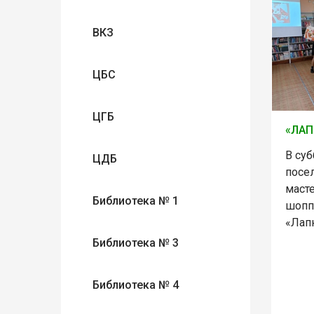
ВКЗ
ЦБС
ЦГБ
«ЛАП
В суб
ЦДБ
посе
масте
Библиотека № 1
шопп
«Лапк
Библиотека № 3
Библиотека № 4