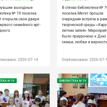
нувшие выходные
В стенах библиотеки № 1
иотека № 19 поселка
поселка Мегет прошла
т открыла свои двери
очередная встреча в ра
ервого семейного арт-
творческой среды «Кару
дного.
летних затей». Мероприя
было приурочено к Дню
семьи, любви и верности
ликовано: 2026-07-14
Опубликовано: 2026-07-
ТЕКА № 19
БИБЛИОТЕКА № 19