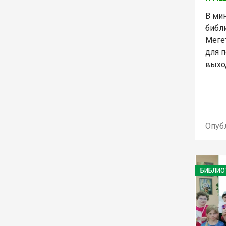
В ми
библ
Меге
для п
выхо
Опуб
БИБЛИО