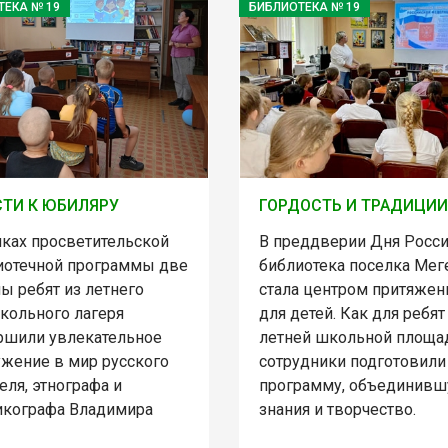
ТЕКА № 19
БИБЛИОТЕКА № 19
СТИ К ЮБИЛЯРУ
ГОРДОСТЬ И ТРАДИЦИИ
мках просветительской
В преддверии Дня Росс
иотечной программы две
библиотека поселка Мег
ы ребят из летнего
стала центром притяжен
кольного лагеря
для детей. Как для ребят
ршили увлекательное
летней школьной площа
ужение в мир русского
сотрудники подготовили
еля, этнографа и
программу, объединив
икографа Владимира
знания и творчество.