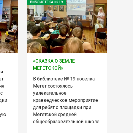
БИБЛИОТЕКА № 19
«СКАЗКА О ЗЕМЛЕ
МЕГЕТСКОЙ»
ии
ет
В библиотеке № 19 поселка
ия
Мегет состоялось
 с
увлекательное
дки
краеведческое мероприятие
для ребят с площадки при
шую
Мегетской средней
общеобразовательной школе.