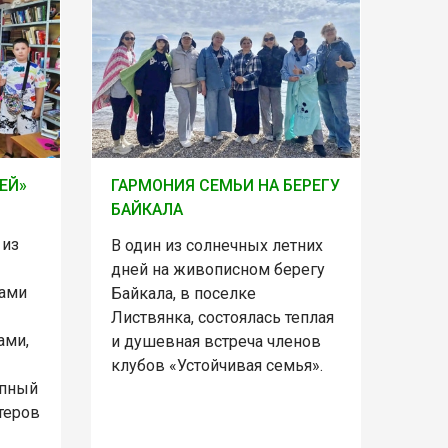
ЕЙ»
ГАРМОНИЯ СЕМЬИ НА БЕРЕГУ
БАЙКАЛА
 из
В один из солнечных летних
дней на живописном берегу
ками
Байкала, в поселке
Листвянка, состоялась теплая
ами,
и душевная встреча членов
клубов «Устойчивая семья».
упный
теров