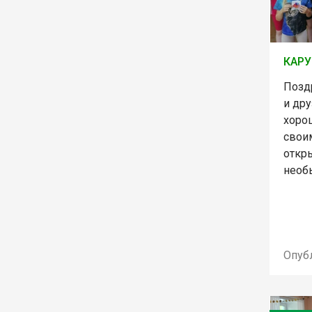
КАРУ
Позд
и дру
хоро
свои
откр
необ
Опуб