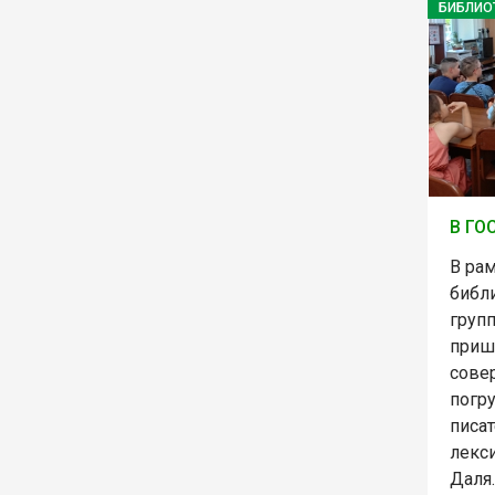
БИБЛИО
В ГО
В ра
библ
групп
приш
сове
погр
писат
лекс
Даля.