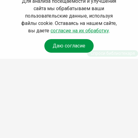
Для анализа посещаемости и улучшения
сайта мы обрабатываем ваши
пользовательские данные, используя
файлы cookie. Оставаясь на нашем сайте,
вы даете
согласие на их обработку
.
Даю согласие
Спроси библиотекаря
© Муниципальное бюджетное учреждение культуры
Ангарского городского округа «Централизованная
библиотечная система» (МБУК «ЦБС»), 2026
Адрес
: 665841, Иркутская обл., г. Ангарск, 17 микрорайон,
дом 4
Телефоны
:
+7 (3955) 55‑10‑22, 55‑09‑61, 55‑09‑69
Факс
:
+7 (3955) 55‑47‑19