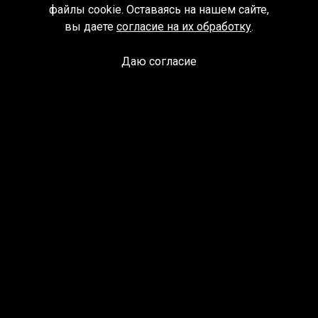
файлы cookie. Оставаясь на нашем сайте,
вы даете
согласие на их обработку
.
Даю согласие
Спроси библиотекаря
© Муниципальное бюджетное учреждение культуры
Ангарского городского округа «Централизованная
библиотечная система» (МБУК «ЦБС»), 2026
Адрес
: 665841, Иркутская обл., г. Ангарск, 17 микрорайон,
дом 4
Телефоны
:
+7 (3955) 55‑10‑22, 55‑09‑61, 55‑09‑69
Факс
:
+7 (3955) 55‑47‑19
Электронная почта
:
cbs-angarsk@yandex.ru