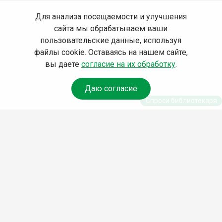
Для анализа посещаемости и улучшения
сайта мы обрабатываем ваши
пользовательские данные, используя
файлы cookie. Оставаясь на нашем сайте,
вы даете
согласие на их обработку
.
Даю согласие
Спроси библиотекаря
© Муниципальное бюджетное учреждение культуры
Ангарского городского округа «Централизованная
библиотечная система» (МБУК «ЦБС»), 2026
Адрес
: 665841, Иркутская обл., г. Ангарск, 17 микрорайон,
дом 4
Телефоны
:
+7 (3955) 55‑10‑22, 55‑09‑61, 55‑09‑69