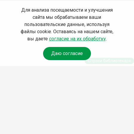
Для анализа посещаемости и улучшения
сайта мы обрабатываем ваши
пользовательские данные, используя
файлы cookie. Оставаясь на нашем сайте,
вы даете
согласие на их обработку
.
Даю согласие
Спроси библиотекаря
© Муниципальное бюджетное учреждение культуры
Ангарского городского округа «Централизованная
библиотечная система» (МБУК «ЦБС»), 2026
Адрес
: 665841, Иркутская обл., г. Ангарск, 17 микрорайон,
дом 4
Телефоны
:
+7 (3955) 55‑10‑22, 55‑09‑61, 55‑09‑69