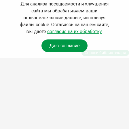
Для анализа посещаемости и улучшения
сайта мы обрабатываем ваши
пользовательские данные, используя
файлы cookie. Оставаясь на нашем сайте,
вы даете
согласие на их обработку
.
Даю согласие
Спроси библиотекаря
© Муниципальное бюджетное учреждение культуры
Ангарского городского округа «Централизованная
библиотечная система» (МБУК «ЦБС»), 2026
Адрес
: 665841, Иркутская обл., г. Ангарск, 17 микрорайон,
дом 4
Телефоны
:
+7 (3955) 55‑10‑22, 55‑09‑61, 55‑09‑69
Факс
:
+7 (3955) 55‑47‑19