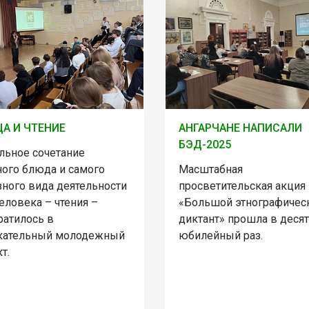
А И ЧТЕНИЕ
АНГАРЧАНЕ НАПИСАЛИ
БЭД-2025
льное сочетание
ного блюда и самого
Масштабная
зного вида деятельности
просветительская акция
еловека – чтения –
«Большой этнографичес
ратилось в
диктант» прошла в деся
кательный молодежный
юбилейный раз.
т.