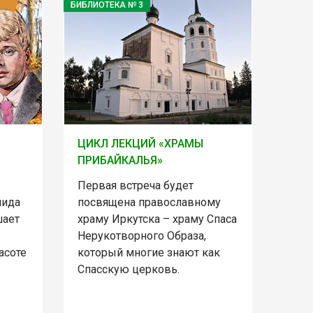
БИБЛИОТЕКА № 3
ЦИКЛ ЛЕКЦИЙ «ХРАМЫ
ПРИБАЙКАЛЬЯ»
Первая встреча будет
нида
посвящена православному
шает
храму Иркутска – храму Спаса
Нерукотворного Образа,
асоте
который многие знают как
Спасскую церковь.