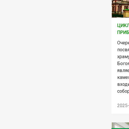
ЦИКЛ
ПРИБ
Очер
посв
храм
Бого
явля
каме
вход
собор
2025