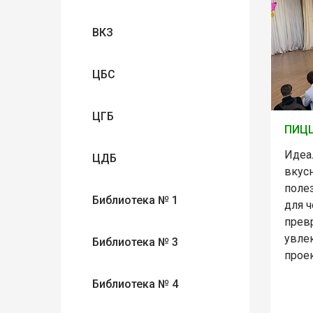
ВКЗ
ЦБС
ЦГБ
ПИЦЦ
Идеа
ЦДБ
вкус
поле
Библиотека № 1
для ч
прев
увле
Библиотека № 3
проек
Библиотека № 4