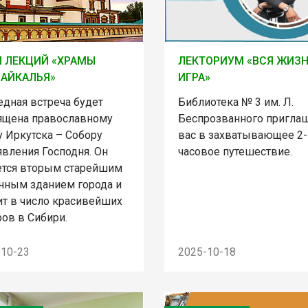
 ЛЕКЦИЙ «ХРАМЫ
ЛЕКТОРИУМ «ВСЯ ЖИЗН
АЙКАЛЬЯ»
ИГРА»
едная встреча будет
Библиотека № 3 им. Л.
ящена православному
Беспрозванного пригла
у Иркутска – Собору
вас в захватывающее 2-
явления Господня. Он
часовое путешествие.
ется вторым старейшим
нным зданием города и
ит в число красивейших
ов в Сибири.
-10-23
2025-10-18