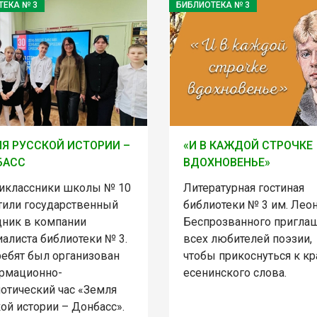
ТЕКА № 3
БИБЛИОТЕКА № 3
Я РУССКОЙ ИСТОРИИ –
«И В КАЖДОЙ СТРОЧКЕ
БАСС
ВДОХНОВЕНЬЕ»
иклассники школы № 10
Литературная гостиная
тили государственный
библиотеки № 3 им. Лео
дник в компании
Беспрозванного пригла
алиста библиотеки № 3.
всех любителей поэзии,
ребят был организован
чтобы прикоснуться к кр
рмационно-
есенинского слова.
иотический час «Земля
ой истории – Донбасс».