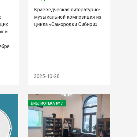
Краеведческая литературно-
о
музыкальной композиция из
щих
цикла «Самородки Сибири».
ок и
оября
2025-10-28
БИБЛИОТЕКА № 3