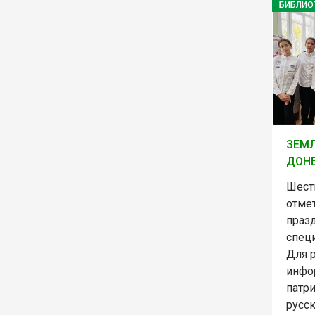
БИБЛИО
ЗЕМЛ
ДОН
Шест
отме
праз
специ
Для 
инфо
патр
русск