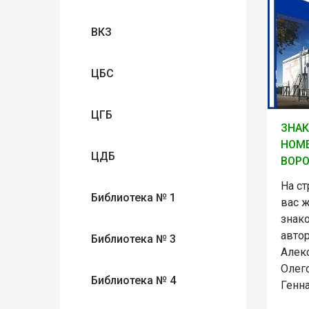
ВКЗ
ЦБС
ЦГБ
ЗНА
НОМЕ
ЦДБ
ВОРО
На ст
Библиотека № 1
вас ж
знак
авто
Библиотека № 3
Алек
Олег
Библиотека № 4
Генн