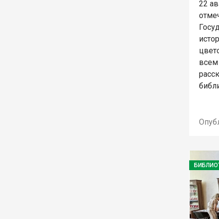
22 ав
отме
Госуд
истор
цвет
всем
расс
библи
Опуб
БИБЛИО