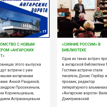
КОМСТВО С НОВЫМ
«СИЯНИЕ РОССИИ» В
РОМ «АНГАРСКИХ
БИБЛИОТЕКЕ
Т»
Одна из таких встреч пр
раницах этого выпуска
в ангарской библиотеке 
дут встречи с уже
Гостями встречи стали
омыми ангарчанам
писатель Денис Гербер и
рами: Анной Рандиной,
прозаик, редактор
сандром Просекиным,
литературного альманах
ом Корнильцевым,
«Ангарские ворота» Вал
адием Астраханцевым.
Дмитриевский.