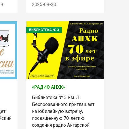
19
2025-09-20
БИБЛИОТЕКА № 3
«РАДИО АНХК»
Библиотека № 3 им. Л.
Беспрозванного приглашает
дет
на юбилейную встречу,
йский
посвященную 70-летию
создания радио Ангарской