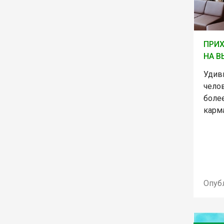
ПРИХ
НА В
Удив
чело
боле
карм
Опуб