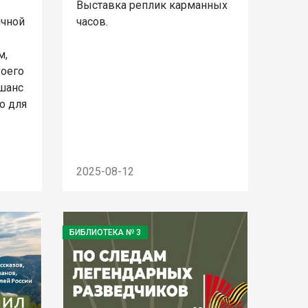
Выставка реплик карманных
ичной
часов.
м,
воего
 шанс
о для
2025-08-12
БИБЛИОТЕКА № 3