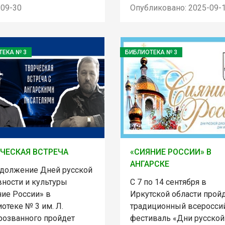
-09-30
Опубликовано: 2025-09-
ТЕКА № 3
БИБЛИОТЕКА № 3
ЧЕСКАЯ ВСТРЕЧА
«СИЯНИЕ РОССИИ» В
АНГАРСКЕ
одолжение Дней русской
вности и культуры
С 7 по 14 сентября в
ние России» в
Иркутской области прой
отеке № 3 им. Л.
традиционный всеросси
розванного пройдет
фестиваль «Дни русской