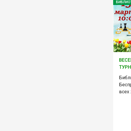
БИБЛИО
ВЕС
ТУР
Библи
Бесп
всех