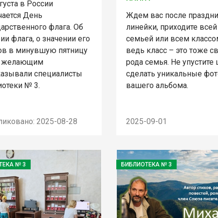
густа в России
чается День
Ждем вас после праздн
арственного флага. Об
линейки, приходите всей
ии флага, о значении его
семьей или всем классо
ов в минувшую пятницу
ведь класс – это тоже с
 желающим
рода семья. Не упустите
казывали специалисты
сделать уникальные фот
отеки № 3.
вашего альбома.
ликовано: 2025-08-28
2025-09-01
ТЕКА № 3
БИБЛИОТЕКА № 3