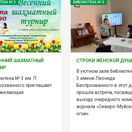
ТЕКА № 3
БИБЛИОТЕКА № 3
ЕННИЙ ШАХМАТНЫЙ
СТРОКИ ЖЕНСКОЙ ДУШ
НИР
В уютном зале библиоте
отека № 3 им. Л.
3 имени Леонида
розванного приглашает
Беспрозванного в этот 
 желающих
прошла встреча, посвящ
выходу очередного ном
журнала «Северо-Муйск
огни».