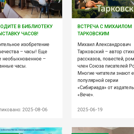
ОДИТЕ В БИБЛИОТЕКУ
ВСТРЕЧА С МИХАИЛОМ
ЫСТАВКУ ЧАСОВ!
ТАРКОВСКИМ
ительное изобретение
Михаил Александрович
вечества – часы! Еще
Тарковский – автор стих
е необыкновенное –
рассказов, повестей, ро
анные часы.
член Союза писателей Ро
Многие читатели знают е
популярной серии
«Сибириада» от издател
«Вече».
ликовано: 2025-08-06
2025-06-19