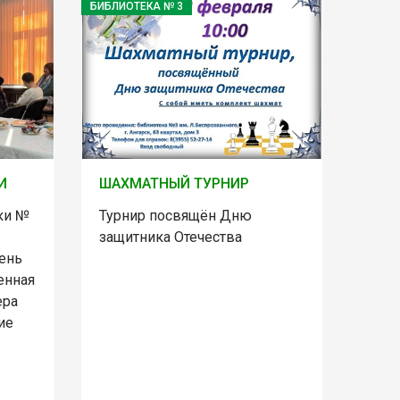
БИБЛИОТЕКА № 3
И
ШАХМАТНЫЙ ТУРНИР
ки №
Турнир посвящён Дню
защитника Отечества
день
енная
ера
ие