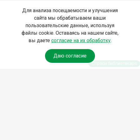
Для анализа посещаемости и улучшения
сайта мы обрабатываем ваши
пользовательские данные, используя
файлы cookie. Оставаясь на нашем сайте,
вы даете
согласие на их обработку
.
Даю согласие
Спроси библиотекаря
© Муниципальное бюджетное учреждение культуры
Ангарского городского округа «Централизованная
библиотечная система» (МБУК «ЦБС»), 2026
Адрес
: 665841, Иркутская обл., г. Ангарск, 17 микрорайон,
дом 4
Телефоны
:
+7 (3955) 55‑10‑22, 55‑09‑61, 55‑09‑69