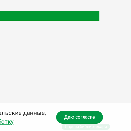
ельские данные,
Даю согласие
ботку
.
Спроси библиотекаря