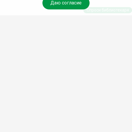
Даю согласие
Спроси библиотекаря
© Муниципальное бюджетное учреждение культуры
Ангарского городского округа «Централизованная
библиотечная система» (МБУК «ЦБС»), 2026
Адрес
: 665841, Иркутская обл., г. Ангарск, 17 микрорайон,
дом 4
Телефоны
:
+7 (3955) 55‑10‑22, 55‑09‑61, 55‑09‑69
Факс
:
+7 (3955) 55‑47‑19
Электронная почта
:
cbs-angarsk@yandex.ru
Мы в социальных сетях –
#Библиотеки_Ангарска