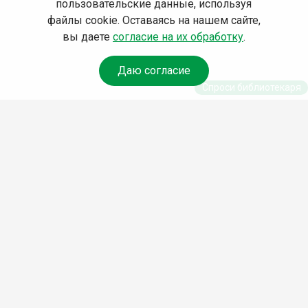
пользовательские данные, используя
файлы cookie. Оставаясь на нашем сайте,
вы даете
согласие на их обработку
.
Даю согласие
Спроси библиотекаря
© Муниципальное бюджетное учреждение культуры
Ангарского городского округа «Централизованная
библиотечная система» (МБУК «ЦБС»), 2026
Адрес
: 665841, Иркутская обл., г. Ангарск, 17 микрорайон,
дом 4
Телефоны
:
+7 (3955) 55‑10‑22, 55‑09‑61, 55‑09‑69
Факс
:
+7 (3955) 55‑47‑19
Электронная почта
:
cbs-angarsk@yandex.ru