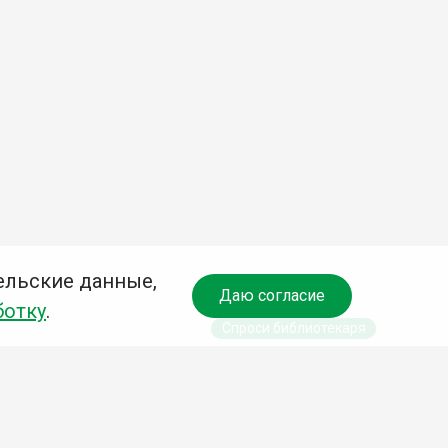
ельские данные,
Даю согласие
ботку
.
Спроси библиотекаря
чредитель: