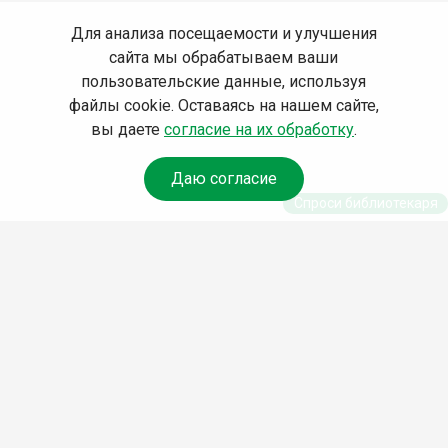
Для анализа посещаемости и улучшения
сайта мы обрабатываем ваши
пользовательские данные, используя
файлы cookie. Оставаясь на нашем сайте,
вы даете
согласие на их обработку
.
Даю согласие
Спроси библиотекаря
© Муниципальное бюджетное учреждение культуры
Ангарского городского округа «Централизованная
библиотечная система» (МБУК «ЦБС»), 2026
Адрес
: 665841, Иркутская обл., г. Ангарск, 17 микрорайон,
дом 4
Телефоны
:
+7 (3955) 55‑10‑22, 55‑09‑61, 55‑09‑69