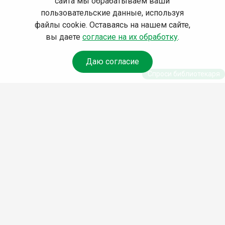
сайта мы обрабатываем ваши
пользовательские данные, используя
файлы cookie. Оставаясь на нашем сайте,
вы даете
согласие на их обработку
.
Даю согласие
Спроси библиотекаря
© Муниципальное бюджетное учреждение культуры
Ангарского городского округа «Централизованная
библиотечная система» (МБУК «ЦБС»), 2026
Адрес
: 665841, Иркутская обл., г. Ангарск, 17 микрорайон,
дом 4
Телефоны
:
+7 (3955) 55‑10‑22, 55‑09‑61, 55‑09‑69
Факс
:
+7 (3955) 55‑47‑19
Электронная почта
:
cbs-angarsk@yandex.ru